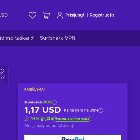
|
USD
Prisijungti
Registruotis
idimo taškai ⚡
Surfshark VPN
322
PASIŪLYMAI
11,54 USD
-90%
1,17 USD
Kaina nėra galutinė
14
%
grįžta
Geriausia pinigų grąža
Akcija baigiasi
po 52 dienų
!