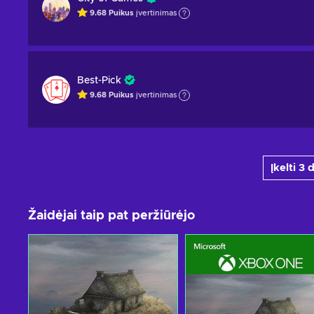
9.68
Puikus
įvertinimas
Best-Pick
9.68
Puikus
įvertinimas
Įkelti 3
Žaidėjai taip pat peržiūrėjo