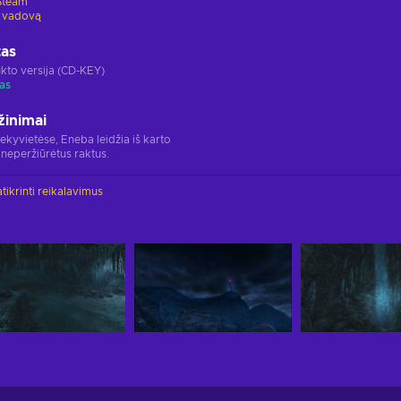
Steam
 vadovą
tas
kto versija (CD-KEY)
as
žinimai
rekyvietėse, Eneba leidžia iš karto
 neperžiūrėtus raktus.
tikrinti reikalavimus