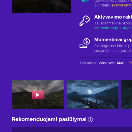
Aktyvuok/panaudok
Žvilgtelk į
aktyvavimo
Aktyvavimo rak
Tai skaitmeninė produ
Momentinis pristatym
Momentiniai grą
Skirtingai nei kitose p
susigrąžinti pinigus už
Tinkamas
:
Windows
Mac
Pa
Rekomenduojami pasiūlymai