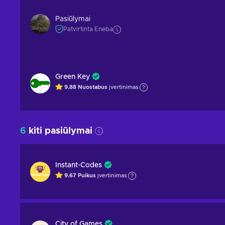
Pasiūlymai
Patvirtinta Eneba
Green Key
9.88
Nuostabus
įvertinimas
6
kiti pasiūlymai
Instant-Codes
9.67
Puikus
įvertinimas
City of Games