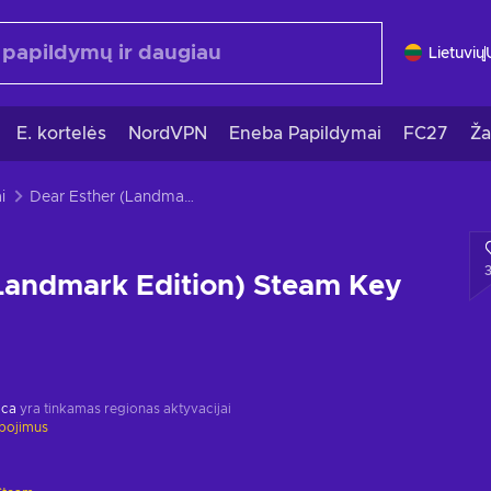
Lietuvių
E. kortelės
NordVPN
Eneba Papildymai
FC27
Ža
i
Dear Esther (Landmark Edition) Steam Key GLOBAL
Landmark Edition) Steam Key
ica
yra tinkamas regionas aktyvacijai
ibojimus