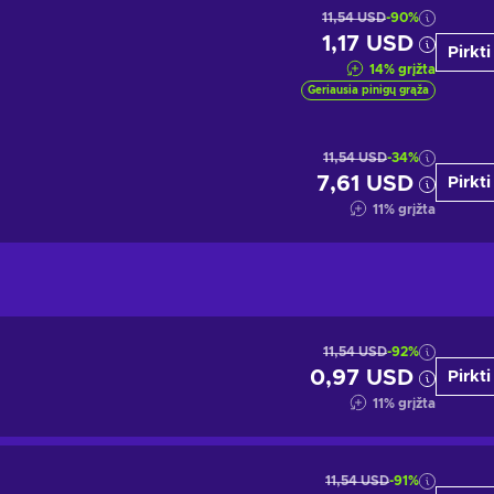
11,54 USD
-90%
1,17 USD
Pirkti
14
%
grįžta
Geriausia pinigų grąža
11,54 USD
-34%
7,61 USD
Pirkti
11
%
grįžta
11,54 USD
-92%
0,97 USD
Pirkti
11
%
grįžta
11,54 USD
-91%