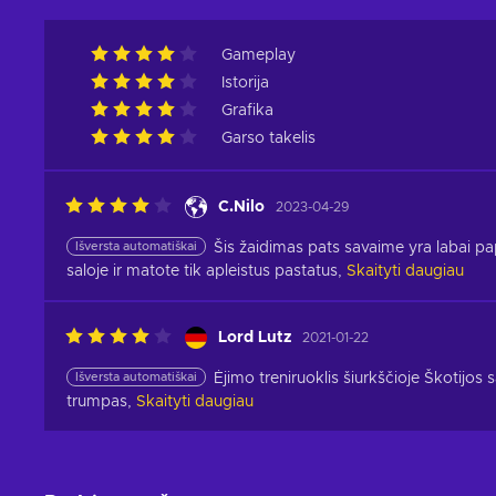
Gameplay
Istorija
Grafika
Garso takelis
C.Nilo
2023-04-29
Išversta automatiškai
Šis žaidimas pats savaime yra labai pap
saloje ir matote tik apleistus pastatus,
Skaityti daugiau
Lord Lutz
2021-01-22
Išversta automatiškai
Ėjimo treniruoklis šiurkščioje Škotijos s
trumpas,
Skaityti daugiau