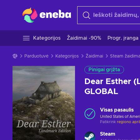
Kategorijos
Žaidimai -90%
Progr. įranga
Parduotuvė
Kategorijos
Žaidimai
Steam žaidima
Pinigai grįžta
Dear Esther (
GLOBAL
Visas pasaulis
United States of Amer
Patikrink
regiono apr
Steam