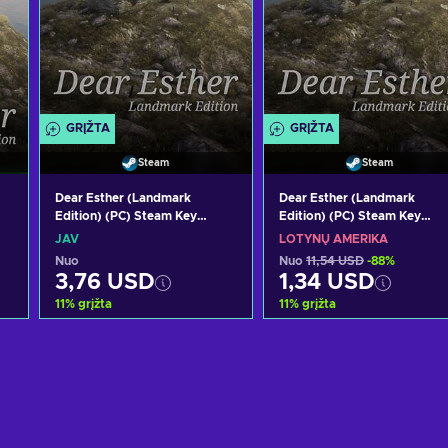
GRĮŽTA
GRĮŽTA
Steam
Steam
Dear Esther (Landmark
Dear Esther (Landmark
Edition) (PC) Steam Key
Edition) (PC) Steam Key
UNITED STATES
LATAM
JAV
LOTYNŲ AMERIKA
Nuo
Nuo
11,54 USD
-88%
3,76 USD
1,34 USD
11
%
grįžta
11
%
grįžta
Pridėti į krepšelį
Pridėti į krepšelį
s
Peržiūrėti pasiūlymus
Peržiūrėti pasiūlymu