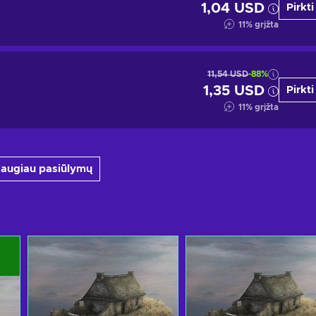
1,04 USD
Pirkti
11
%
grįžta
11,54 USD
-88%
1,35 USD
Pirkti
11
%
grįžta
 daugiau pasiūlymų