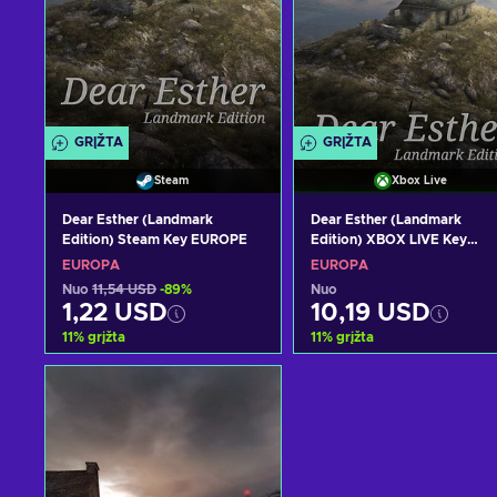
GRĮŽTA
GRĮŽTA
Steam
Xbox Live
Dear Esther (Landmark
Dear Esther (Landmark
Edition) Steam Key EUROPE
Edition) XBOX LIVE Key
EUROPE
EUROPA
EUROPA
Nuo
11,54 USD
-89%
Nuo
1,22 USD
10,19 USD
11
%
grįžta
11
%
grįžta
Pridėti į krepšelį
Pridėti į krepšelį
Peržiūrėti pasiūlymus
Peržiūrėti pasiūlymu