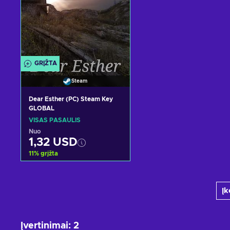
GRĮŽTA
Steam
Dear Esther (PC) Steam Key
GLOBAL
VISAS PASAULIS
Nuo
1,32 USD
11
%
grįžta
Pridėti į krepšelį
Įk
Peržiūrėti pasiūlymus
Įvertinimai
:
2