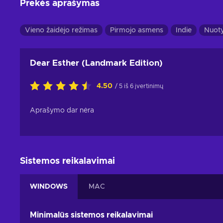
Prekės aprašymas
Vieno žaidėjo režimas
Pirmojo asmens
Indie
Nuoty
Dear Esther (Landmark Edition)
4.50
/ 5 iš 6 įvertinimų
Aprašymo dar nėra
Sistemos reikalavimai
WINDOWS
MAC
Minimalūs sistemos reikalavimai