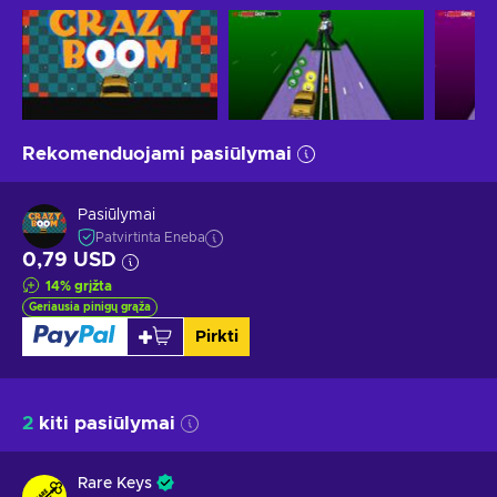
Rekomenduojami pasiūlymai
Pasiūlymai
Patvirtinta Eneba
0,79 USD
14
%
grįžta
Geriausia pinigų grąža
Pirkti
2
kiti pasiūlymai
Rare Keys