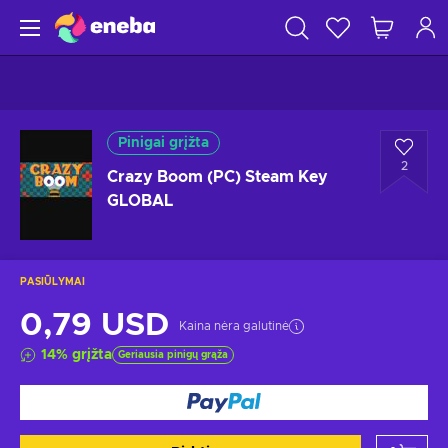
Pinigai grįžta
2
Crazy Boom (PC) Steam Key
GLOBAL
PASIŪLYMAI
0,79 USD
Kaina nėra galutinė
14
%
grįžta
Geriausia pinigų grąža