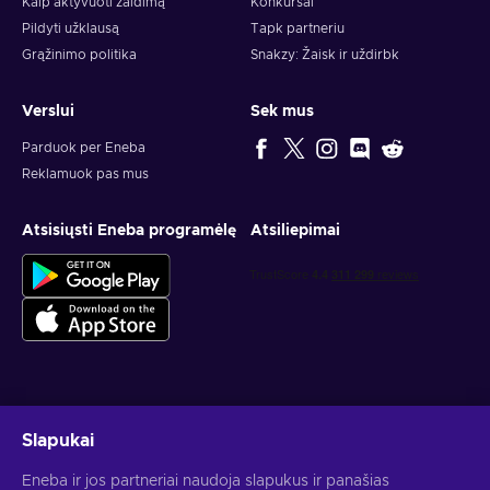
Kaip aktyvuoti žaidimą
Konkursai
Pildyti užklausą
Tapk partneriu
Grąžinimo politika
Snakzy: Žaisk ir uždirbk
Verslui
Sek mus
Parduok per Eneba
Reklamuok pas mus
Atsisiųsti Eneba programėlę
Atsiliepimai
Gauk asmeninius žaidimų pasiūlymus
Slapukai
Prenumeruoti
Eneba ir jos partneriai naudoja slapukus ir panašias