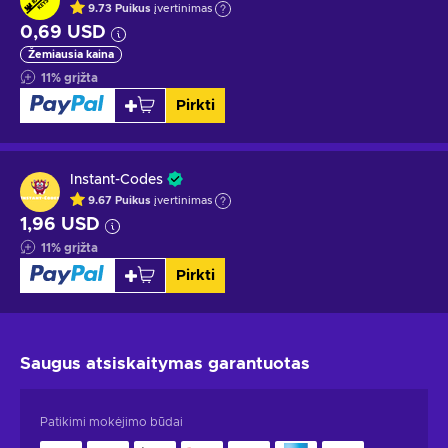
9.73
Puikus
įvertinimas
0,69 USD
Žemiausia kaina
11
%
grįžta
Pirkti
Instant-Codes
9.67
Puikus
įvertinimas
1,96 USD
11
%
grįžta
Pirkti
Saugus atsiskaitymas
garantuotas
Patikimi mokėjimo būdai