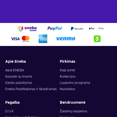
Apie Eneba
Pirkimas
Apie ENEBA
Kaip pirkti
Susisiek su mumis
Kolekcijos
Darbo pasiūlymai
Lojalumo programa
Eneba Pasitikėjimas ir Skaidrumas
Nuolaidos
Pagalba
Bendruomenė
D.U.K.
Žaidimų naujienos