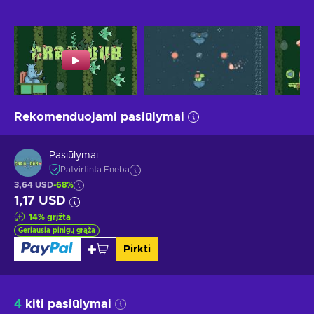
Rekomenduojami pasiūlymai
Pasiūlymai
Patvirtinta Eneba
3,64 USD
-68%
1,17 USD
14
%
grįžta
Geriausia pinigų grąža
Pirkti
4
kiti pasiūlymai