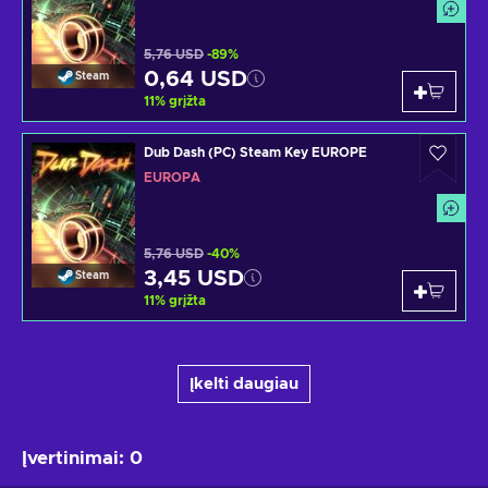
5,76 USD
-89%
0,64 USD
Steam
11
%
grįžta
Dub Dash (PC) Steam Key EUROPE
EUROPA
5,76 USD
-40%
3,45 USD
Steam
11
%
grįžta
Įkelti daugiau
Įvertinimai
:
0