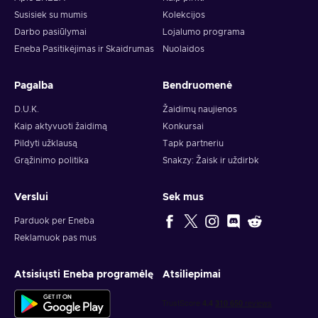
Susisiek su mumis
Kolekcijos
Darbo pasiūlymai
Lojalumo programa
Eneba Pasitikėjimas ir Skaidrumas
Nuolaidos
Pagalba
Bendruomenė
D.U.K.
Žaidimų naujienos
Kaip aktyvuoti žaidimą
Konkursai
Pildyti užklausą
Tapk partneriu
Grąžinimo politika
Snakzy: Žaisk ir uždirbk
Verslui
Sek mus
Parduok per Eneba
Reklamuok pas mus
Atsisiųsti Eneba programėlę
Atsiliepimai