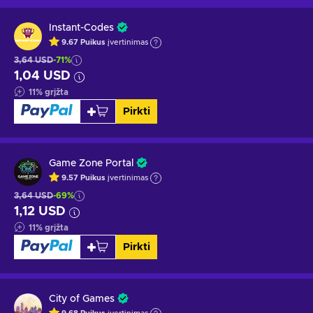
Instant-Codes
9.67
Puikus
įvertinimas
3,64 USD
-71%
1,04 USD
11
%
grįžta
Pirkti
Game Zone Portal
9.57
Puikus
įvertinimas
3,64 USD
-69%
1,12 USD
11
%
grįžta
Pirkti
City of Games