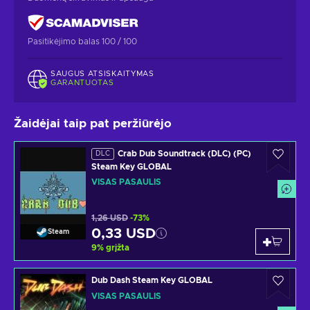
Pasitikėjimo balas 100 / 100
SAUGUS ATSISKAITYMAS
GARANTUOTAS
Žaidėjai taip pat peržiūrėjo
Crab Dub Soundtrack (DLC) (PC)
DLC
Steam Key GLOBAL
VISAS PASAULIS
1,26 USD
-73%
0,33 USD
Steam
9
%
grįžta
Dub Dash Steam Key GLOBAL
VISAS PASAULIS