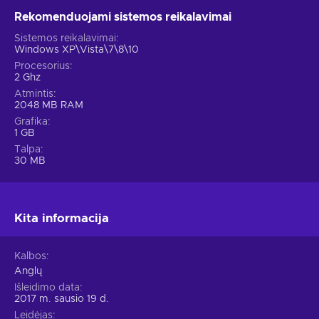
Rekomenduojami sistemos reikalavimai
Sistemos reikalavimai
Windows XP\Vista\7\8\10
Procesorius
2 Ghz
Atmintis
2048 MB RAM
Grafika
1 GB
Talpa
30 MB
Kita informacija
Kalbos
Anglų
Išleidimo data
2017 m. sausio 19 d.
Leidėjas