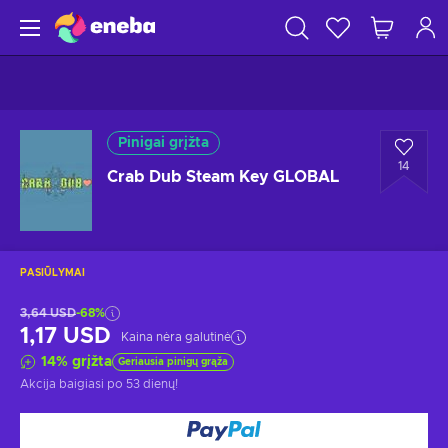
Pinigai grįžta
14
Crab Dub Steam Key GLOBAL
PASIŪLYMAI
3,64 USD
-68%
1,17 USD
Kaina nėra galutinė
14
%
grįžta
Geriausia pinigų grąža
Akcija baigiasi
po 53 dienų
!