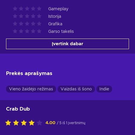
Gameplay
Istorija
Grafika
Garso takelis
Įvertink dabar
Prekės aprašymas
Vieno žaidėjo režimas
Vaizdas iš šono
Indie
Crab Dub
4.00
/ 5 iš 1 įvertinimų