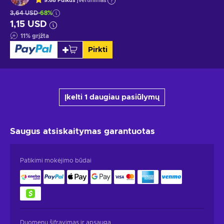
9.68
Puikus
įvertinimas
3,64 USD
-68%
1,15 USD
11
%
grįžta
Pirkti
Įkelti 1 daugiau pasiūlymų
Saugus atsiskaitymas
garantuotas
Patikimi mokėjimo būdai
Duomenų šifravimas ir apsauga