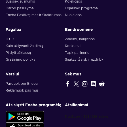
Susisiek su mumis
Kolekcijos
Darbo pasiūlymai
Lojalumo programa
Eneba Pasitikėjimas ir Skaidrumas
Nuolaidos
Pagalba
Bendruomenė
D.U.K.
Žaidimų naujienos
Kaip aktyvuoti žaidimą
Konkursai
Pildyti užklausą
Tapk partneriu
Grąžinimo politika
Snakzy: Žaisk ir uždirbk
Verslui
Sek mus
Parduok per Eneba
Reklamuok pas mus
Atsisiųsti Eneba programėlę
Atsiliepimai