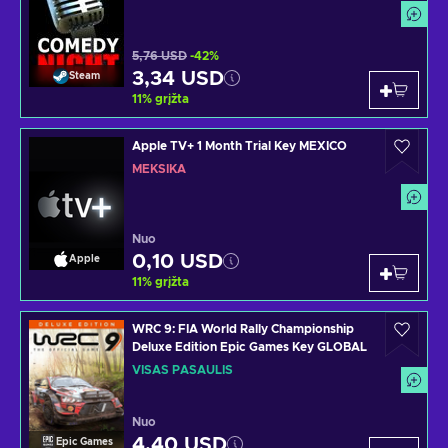
5,76 USD
-42%
3,34 USD
Steam
11
%
grįžta
Apple TV+ 1 Month Trial Key MEXICO
MEKSIKA
Nuo
0,10 USD
Apple
11
%
grįžta
WRC 9: FIA World Rally Championship
Deluxe Edition Epic Games Key GLOBAL
VISAS PASAULIS
Nuo
4,40 USD
Epic Games