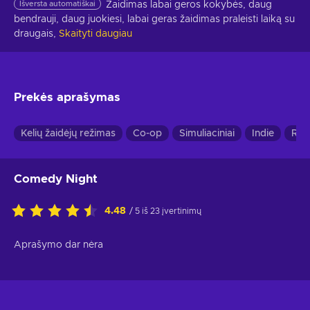
Išversta automatiškai
Žaidimas labai geros kokybės, daug 
bendrauji, daug juokiesi, labai geras žaidimas praleisti laiką su 
draugais,
Skaityti daugiau
Prekės aprašymas
Kelių žaidėjų režimas
Co-op
Simuliaciniai
Indie
RP
Comedy Night
4.48
/ 5 iš 23 įvertinimų
Aprašymo dar nėra