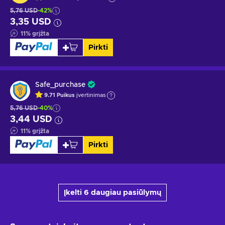
5,76 USD
-42%
3,35 USD
11
%
grįžta
Pirkti
Safe_purchase
9.71
Puikus
įvertinimas
5,76 USD
-40%
3,44 USD
11
%
grįžta
Pirkti
Įkelti 6 daugiau pasiūlymų