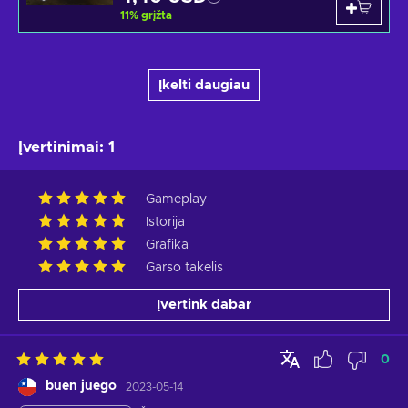
11
%
grįžta
Įkelti daugiau
Įvertinimai
:
1
Gameplay
Istorija
Grafika
Garso takelis
Įvertink dabar
0
buen juego
2023-05-14