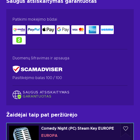
Saugus atsiskaitymas
garantuotas
Patikimi mokėjimo būdai
Duomenų šifravimas ir apsauga
Pasitikėjimo balas 100 / 100
SAUGUS ATSISKAITYMAS
GARANTUOTAS
Žaidėjai taip pat peržiūrėjo
Comedy Night (PC) Steam Key EUROPE
EUROPA