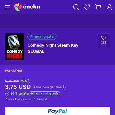
Pinigai grįžta
383
Comedy Night Steam Key
GLOBAL
PASIŪLYMAI
5,76 USD
-35%
3,75 USD
Kaina nėra galutinė
14
%
grįžta
Geriausia pinigų grąža
Akcija baigiasi
po 51 dienos
!