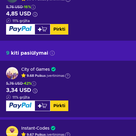
5,76 USD
-16%
4,85 USD
11
%
grįžta
Pirkti
9
kiti pasiūlymai
City of Games
9.68
Puikus
įvertinimas
5,76 USD
-42%
3,34 USD
11
%
grįžta
Pirkti
Instant-Codes
9.67
Puikus
įvertinimas