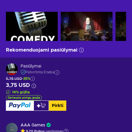
Rekomenduojami pasiūlymai
Pasiūlymai
Patvirtinta Eneba
5,76 USD
-35%
3,75 USD
14
%
grįžta
Geriausia pinigų grąža
Pirkti
AAA Games
9.70
Puikus
įvertinimas