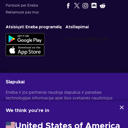
Parduok per Eneba
Reklamuok pas mus
Atsisiųsti Eneba programėlę
Atsiliepimai
Gauk asmeninius žaidimų pasiūlymus
Slapukai
Prenumeruoti
Eneba ir jos partneriai naudoja slapukus ir panašias
technologijas informacijai apie šios svetainės naudotojus
Atšaukti prenumeratą gali bet kada. Daugiau informacijos rasi
Privatumo pranešime
.
rinkti ir analizuoti. Šią informaciją naudojame, kad
pagerintume svetainės turinį, reklamą ir kitas paslaugas. Tavo
We think you're in
asmeniniai duomenys taip pat gali būti naudojami
Lietuvių
USD
skelbimams personalizuoti.
United States of America
Spustelėjus "Sutinku su viskuo", tu sutinki, kad Eneba ir jos