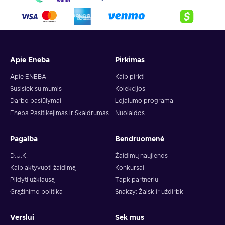
Apie Eneba
Pirkimas
Apie ENEBA
Kaip pirkti
Susisiek su mumis
Kolekcijos
Darbo pasiūlymai
Lojalumo programa
Eneba Pasitikėjimas ir Skaidrumas
Nuolaidos
Pagalba
Bendruomenė
D.U.K.
Žaidimų naujienos
Kaip aktyvuoti žaidimą
Konkursai
Pildyti užklausą
Tapk partneriu
Grąžinimo politika
Snakzy: Žaisk ir uždirbk
Verslui
Sek mus