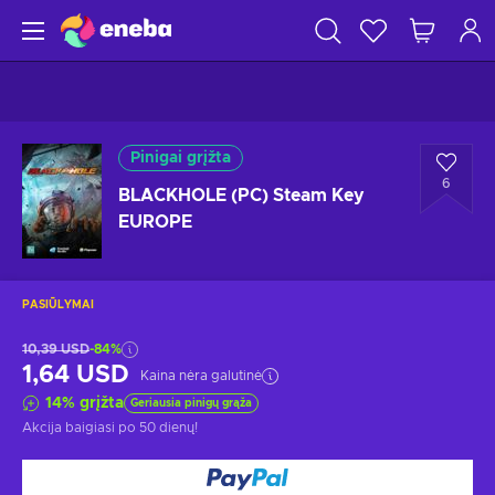
Pinigai grįžta
6
BLACKHOLE (PC) Steam Key
EUROPE
PASIŪLYMAI
10,39 USD
-84%
1,64 USD
Kaina nėra galutinė
14
%
grįžta
Geriausia pinigų grąža
Akcija baigiasi
po 50 dienų
!