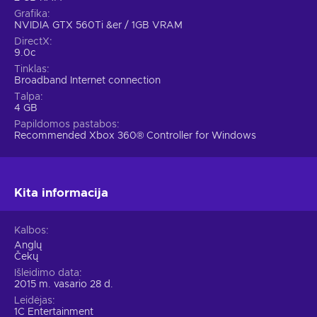
Grafika
NVIDIA GTX 560Ti &er / 1GB VRAM
DirectX
9.0c
Tinklas
Broadband Internet connection
Talpa
4 GB
Papildomos pastabos
Recommended Xbox 360® Controller for Windows
Kita informacija
Kalbos
Anglų
Čekų
Išleidimo data
2015 m. vasario 28 d.
Leidėjas
1C Entertainment