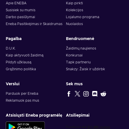
Apie ENEBA
Kaip pirkti
Susisiek su mumis
Kolekcijos
Darbo pasiūlymai
Lojalumo programa
Eneba Pasitikėjimas ir Skaidrumas
Nuolaidos
Pagalba
Bendruomenė
D.U.K.
Žaidimų naujienos
Kaip aktyvuoti žaidimą
Konkursai
Pildyti užklausą
Tapk partneriu
Grąžinimo politika
Snakzy: Žaisk ir uždirbk
Verslui
Sek mus
Parduok per Eneba
Reklamuok pas mus
Atsisiųsti Eneba programėlę
Atsiliepimai