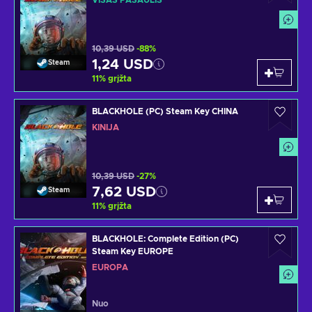
VISAS PASAULIS
10,39 USD
-88%
1,24 USD
Steam
11
%
grįžta
BLACKHOLE (PC) Steam Key CHINA
KINIJA
10,39 USD
-27%
7,62 USD
Steam
11
%
grįžta
BLACKHOLE: Complete Edition (PC)
Steam Key EUROPE
EUROPA
Nuo