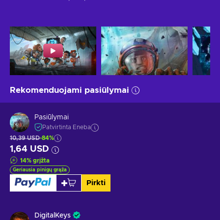
Rekomenduojami pasiūlymai
Pasiūlymai
Patvirtinta Eneba
10,39 USD
-84%
1,64 USD
14
%
grįžta
Geriausia pinigų grąža
Pirkti
DigitalKeys