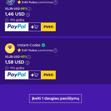
9.60
Puikus
įvertinimas
10,39 USD
-86%
1,46 USD
11
%
grįžta
Pirkti
Instant-Codes
9.67
Puikus
įvertinimas
10,39 USD
-85%
1,58 USD
11
%
grįžta
Pirkti
Įkelti 1 daugiau pasiūlymų