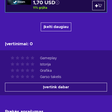
1,70 USD
Steam
11
%
grįžta
Įkelti daugiau
Įvertinimai
:
0
Gameplay
Istorija
Grafika
Garso takelis
Įvertink dabar
Prekės aprašymas