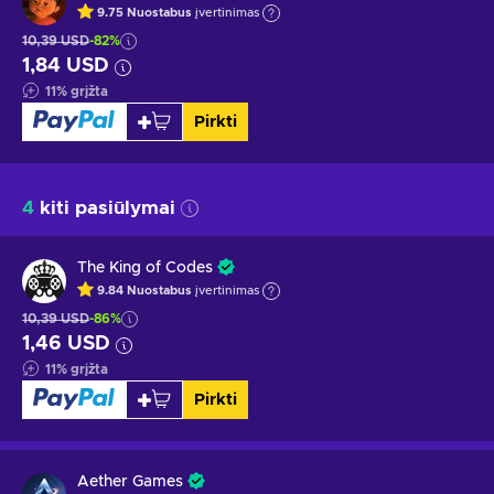
9.75
Nuostabus
įvertinimas
10,39 USD
-82%
1,84 USD
11
%
grįžta
Pirkti
4
kiti pasiūlymai
The King of Codes
9.84
Nuostabus
įvertinimas
10,39 USD
-86%
1,46 USD
11
%
grįžta
Pirkti
Aether Games