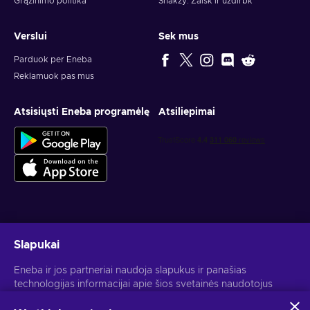
Grąžinimo politika
Snakzy: Žaisk ir uždirbk
Verslui
Sek mus
Parduok per Eneba
Reklamuok pas mus
Atsisiųsti Eneba programėlę
Atsiliepimai
Gauk asmeninius žaidimų pasiūlymus
Slapukai
Prenumeruoti
Eneba ir jos partneriai naudoja slapukus ir panašias
technologijas informacijai apie šios svetainės naudotojus
Atšaukti prenumeratą gali bet kada. Daugiau informacijos rasi
Privatumo pranešime
.
rinkti ir analizuoti. Šią informaciją naudojame, kad