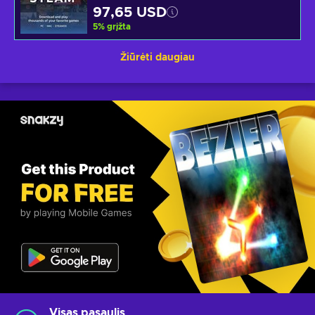
97,65 USD
5
%
grįžta
Žiūrėti daugiau
Visas pasaulis