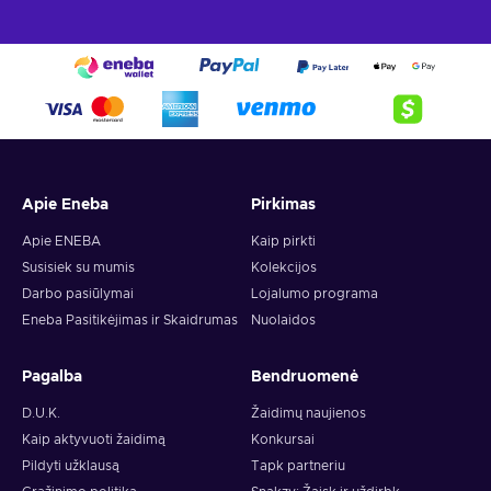
Apie Eneba
Pirkimas
Apie ENEBA
Kaip pirkti
Susisiek su mumis
Kolekcijos
Darbo pasiūlymai
Lojalumo programa
Eneba Pasitikėjimas ir Skaidrumas
Nuolaidos
Pagalba
Bendruomenė
D.U.K.
Žaidimų naujienos
Kaip aktyvuoti žaidimą
Konkursai
Pildyti užklausą
Tapk partneriu