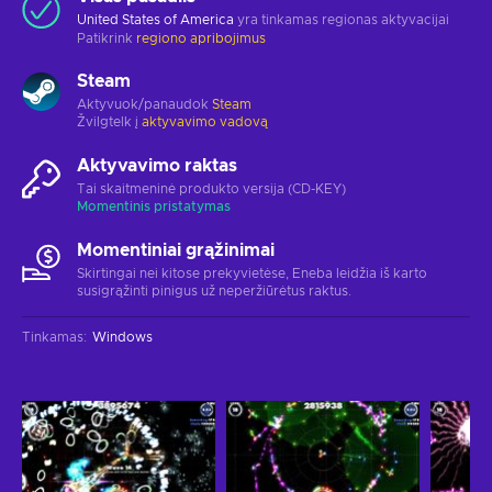
United States of America
yra tinkamas regionas aktyvacijai
Patikrink
regiono apribojimus
Steam
Aktyvuok/panaudok
Steam
Žvilgtelk į
aktyvavimo vadovą
Aktyvavimo raktas
Tai skaitmeninė produkto versija (CD-KEY)
Momentinis pristatymas
Momentiniai grąžinimai
Skirtingai nei kitose prekyvietėse, Eneba leidžia iš karto
susigrąžinti pinigus už neperžiūrėtus raktus.
Tinkamas
:
Windows