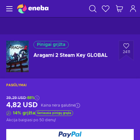
Pinigai grįžta
2411
Aragami 2 Steam Key GLOBAL
PASIŪLYMAI
39,29 USD
-88%
4,82 USD
Kaina nėra galutinė
14
%
grįžta
Geriausia pinigų grąža
Akcija baigiasi
po 50 dienų
!