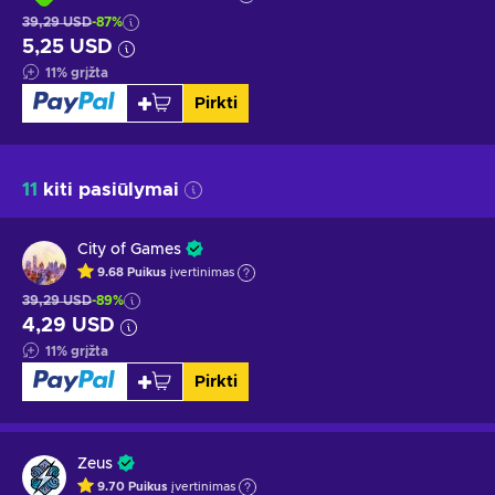
39,29 USD
-87%
5,25 USD
11
%
grįžta
Pirkti
11
kiti pasiūlymai
City of Games
9.68
Puikus
įvertinimas
39,29 USD
-89%
4,29 USD
11
%
grįžta
Pirkti
Zeus
9.70
Puikus
įvertinimas