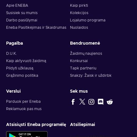
Apie ENEBA
Kaip pirkti
Susisiek su mumis
Kolekcijos
Darbo pasiūlymai
Lojalumo programa
Eneba Pasitikėjimas ir Skaidrumas
Nuolaidos
Pagalba
Bendruomenė
D.U.K.
Žaidimų naujienos
Kaip aktyvuoti žaidimą
Konkursai
Pildyti užklausą
Tapk partneriu
Grąžinimo politika
Snakzy: Žaisk ir uždirbk
Verslui
Sek mus
Parduok per Eneba
Reklamuok pas mus
Atsisiųsti Eneba programėlę
Atsiliepimai