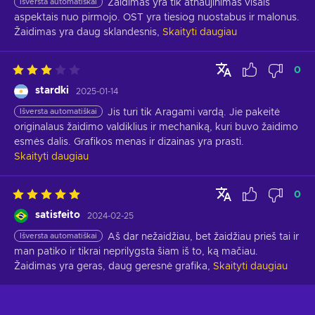
Išversta automatiškai
Žaidimas yra tik atnaujinimas visais 
aspektais nuo pirmojo. OST yra tiesiog nuostabus ir malonus. 
Žaidimas yra daug sklandesnis,
Skaityti daugiau
0
stardki
2025-01-14
Išversta automatiškai
Jis turi tik Aragami vardą. Jie pakeitė 
originalaus žaidimo valdiklius ir mechaniką, kuri buvo žaidimo 
esmės dalis. Grafikos menas ir dizainas yra prasti.
Skaityti daugiau
0
satisfeito
2024-02-25
Išversta automatiškai
Aš dar nežaidžiau, bet žaidžiau prieš tai ir 
man patiko ir tikrai neprilygsta šiam iš to, ką mačiau. 
Žaidimas yra geras, daug geresnė grafika,
Skaityti daugiau