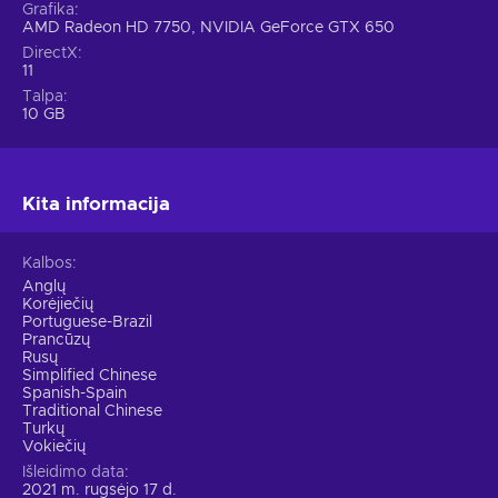
Grafika
didžiulę galią, kartu jie pavergia ir jūsų kūną bei protą. Kita
AMD Radeon HD 7750, NVIDIA GeForce GTX 650
vertus, Aragami bet kokia kaina priešinsis puolantiems
DirectX
priešams ir bandys apginti gimtąjį kaimą. Tiesa, geri darbai,
11
gali pašalinti prakeiksmą jam dar nespėjus įsišaknyti. Įsigykite
Talpa
Aragami 2 Steam key, susikurkite tobulą karį, apginkite kaimą
10 GB
nuo įsibrovėlių ir nusimeskite jus kaustančius pančius.
Kita informacija
Kalbos
Anglų
Korėjiečių
Portuguese-Brazil
Prancūzų
Rusų
Simplified Chinese
Spanish-Spain
Traditional Chinese
Turkų
Vokiečių
Išleidimo data
2021 m. rugsėjo 17 d.