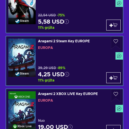
22,54 USD
-75%
5,58 USD
Steam
11
%
grįžta
Aragami 2 Steam Key EUROPE
EUROPA
39,29 USD
-89%
4,25 USD
Steam
11
%
grįžta
Aragami 2 XBOX LIVE Key EUROPE
EUROPA
Nuo
19,00 USD
Xbox Live