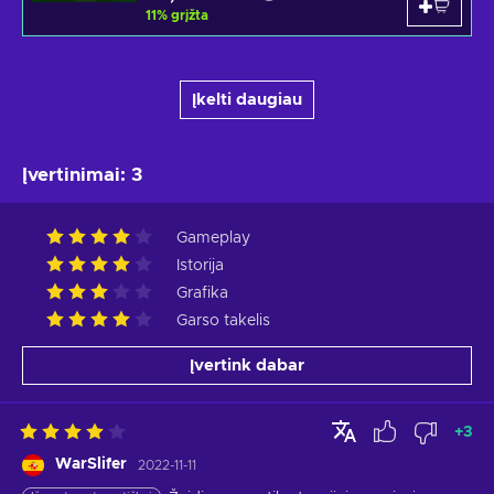
11
%
grįžta
Įkelti daugiau
Įvertinimai
:
3
Gameplay
Istorija
Grafika
Garso takelis
Įvertink dabar
+
3
WarSlifer
2022-11-11