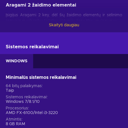
Aragami 2 žaidimo elementai
Įsigijus Aragami 2 key, dėl šių žaidimo elementų ir sėlinimo
tamsoje mechanikų šešėlių valdymas taps tikru malonumu:
Skaityti daugiau
Greito tempo
stealth
žaidimas.
Tarsi nindzė sėlinkite
tamsoje, šokinėkite stogais ir patys nuspręskite – priešą
nužudysite ar tik nokautuosite;
Sistemos reikalavimai
Žaiskite vienas arba co-op.
Sėlinkite ir priešus
nugalėkite vienas arba kartu su 3 draugais – abu režimai
WINDOWS
turi pilnas kampanijas;
Taktiniai susirėmimai.
Kovos baigtis priklauso nuo to,
Minimalūs sistemos reikalavimai
kokiu būdu ją pradėsite, tačiau nepamirškite – didelė rizika
skina saldžiausius vaisius;
64 bitų palaikymas
Taip
Sukurkite tobulą karį.
Pasirinkite įgūdžius ir šešėlių
Sistemos reikalavimai
galias, patys gaminkite ginklus ir šarvus;
Windows 7/8.1/10
Maža Aragami 2 kaina.
Procesorius
AMD FX-6100/Intel i3-3220
Sukilkite prieš įsibrovėlius
Atmintis
8 GB RAM
Galima sakyti, kad Aragami – prakeikti. Nors šešėliai suteikia