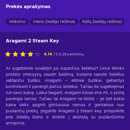
Prekės aprašymas
Veiksmo
Vieno žaidėjo režimas
Kelių žaidėjų režimas
Aragami 2 Steam Key
4.14
/ 5 iš 29 įvertinimų
Ar sugebėsite suvaldyti jus supančius šešėlius? Lince Works
pristato intensyvų
stealth
žaidimą, kuriame tapsite šešėlius
valdančiu žudiku. Aragami – elitiniai žudikai, gebantys
kontroliuoti ir pavergti pačius šešėlius. Tačiau šis sugebėjimas
turi savo kainą. Laikui bėgant, Aragami kūnas ima irti, o protą
pavergia tamsa. Tačiau tai Aragami ne kliūtis – jie bet kokia
kaina sieks apginti gimtuosius namus ir gentainius nuo
puolančių priešų. Įsigykite Aragami 2 Steam key, prisijunkite
prie šešėlių klano ir stokite į akistatą su puolančiomis
armijomis.