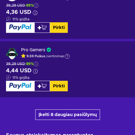
39,29 USD
-89%
4,36 USD
11
%
grįžta
Pirkti
Pro Gamers
9.59
Puikus
įvertinimas
39,29 USD
-89%
4,44 USD
11
%
grįžta
Pirkti
Įkelti 8 daugiau pasiūlymų