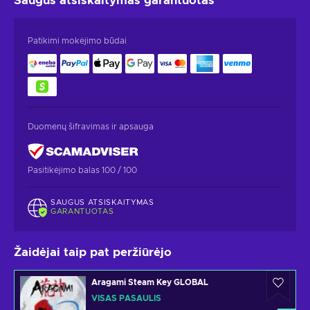
Saugus atsiskaitymas
garantuotas
Patikimi mokėjimo būdai
Duomenų šifravimas ir apsauga
Pasitikėjimo balas 100 / 100
SAUGUS ATSISKAITYMAS
GARANTUOTAS
Žaidėjai taip pat peržiūrėjo
Aragami Steam Key GLOBAL
VISAS PASAULIS