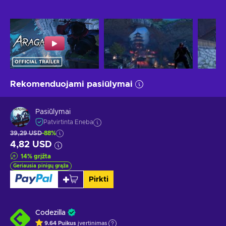
Rekomenduojami pasiūlymai
Pasiūlymai
Patvirtinta Eneba
39,29 USD
-88%
4,82 USD
14
%
grįžta
Geriausia pinigų grąža
Pirkti
Codezilla
9.64
Puikus
įvertinimas