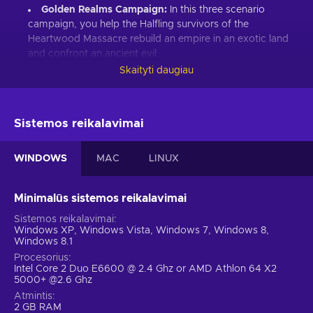
Golden Realms Campaign:
In this three scenario
campaign, you help the Halfling survivors of the
Heartwood Massacre rebuild an empire in an exotic land
and confront an ancient evil.
Skaityti daugiau
Exotic Map Locations:
Capture the Naga Dwelling,
home to serpentine queens and giant man-snakes, and
discover new treasure sites such as the fabled Lost City to
benefit your empire.
Sistemos reikalavimai
Over twenty new units:
Encounter new exotic units
such as the filth throwing Dread Monkeys, alluring
WINDOWS
MAC
LINUX
Mermaids and the fearsome Glutton who can swallow
whole regiments in one bite.
New Hero Items:
The Golden Realms contain 50 new
Minimalūs sistemos reikalavimai
magical artifacts to discover and use. Wield the enigmatic
Sistemos reikalavimai
Crystal Skull, or wear a stylish Witch Doctor’s Headdress
Windows XP, Windows Vista, Windows 7, Windows 8,
to mix in with the locals.
Windows 8.1
Procesorius
Wild Magic Specialization:
Unleash wild magic. Cause
Intel Core 2 Duo E6600 @ 2.4 Ghz or AMD Athlon 64 X2
spontaneous mutations, warp equipment and turn orderly
5000+ @2.6 Ghz
battles into a pandemonium where the lines of battle are
Atmintis
violently warped.
2 GB RAM