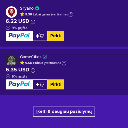
Sryano
9.38
Labai geras
įvertinimas
6,22 USD
9
%
grįžta
Pirkti
GameCities
9.50
Puikus
įvertinimas
6,35 USD
9
%
grįžta
Pirkti
Įkelti 9 daugiau pasiūlymų