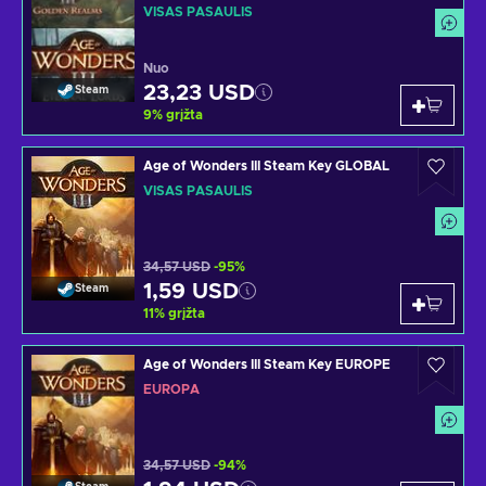
Pack (DLC) Steam Key GLOBAL
VISAS PASAULIS
Nuo
23,23 USD
Steam
9
%
grįžta
Age of Wonders III Steam Key GLOBAL
VISAS PASAULIS
34,57 USD
-95%
1,59 USD
Steam
11
%
grįžta
Age of Wonders III Steam Key EUROPE
EUROPA
34,57 USD
-94%