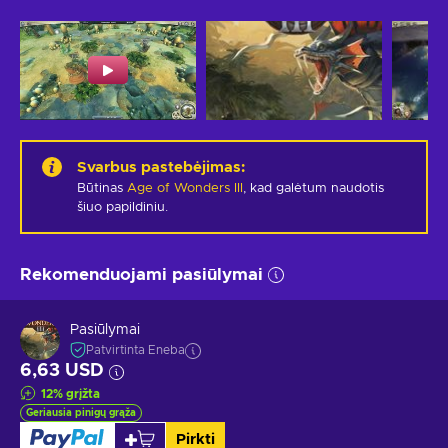
Svarbus pastebėjimas
:
Būtinas
Age of Wonders III
, kad galėtum naudotis
šiuo papildiniu.
Rekomenduojami pasiūlymai
Pasiūlymai
Patvirtinta Eneba
6,63 USD
12
%
grįžta
Geriausia pinigų grąža
Pirkti