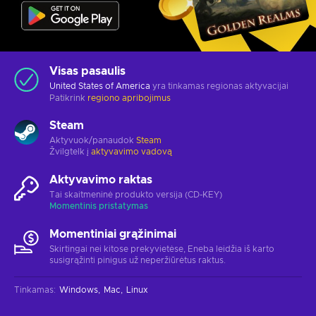
Visas pasaulis
United States of America
yra tinkamas regionas aktyvacijai
Patikrink
regiono apribojimus
Steam
Aktyvuok/panaudok
Steam
Žvilgtelk į
aktyvavimo vadovą
Aktyvavimo raktas
Tai skaitmeninė produkto versija (CD-KEY)
Momentinis pristatymas
Momentiniai grąžinimai
Skirtingai nei kitose prekyvietėse, Eneba leidžia iš karto
susigrąžinti pinigus už neperžiūrėtus raktus.
Tinkamas
:
Windows
Mac
Linux