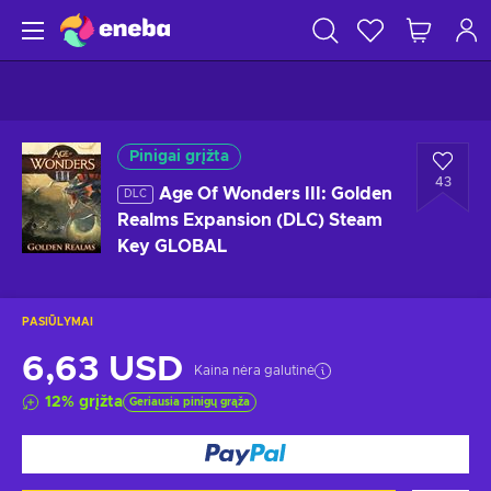
Pinigai grįžta
43
Age Of Wonders III: Golden
DLC
Realms Expansion (DLC) Steam
Key GLOBAL
PASIŪLYMAI
6,63 USD
Kaina nėra galutinė
12
%
grįžta
Geriausia pinigų grąža