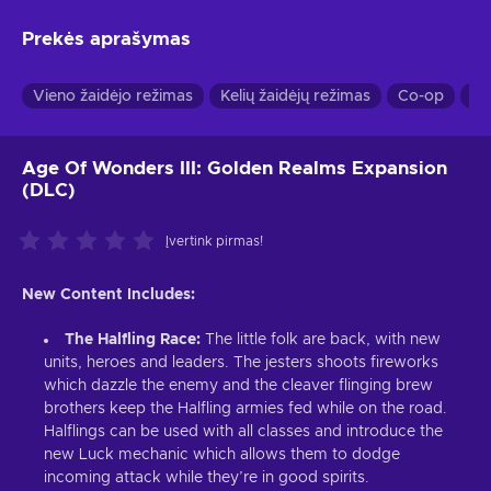
Prekės aprašymas
Vieno žaidėjo režimas
Kelių žaidėjų režimas
Co-op
Pa
Age Of Wonders III: Golden Realms Expansion
(DLC)
Įvertink pirmas!
New Content Includes:
The Halfling Race:
The little folk are back, with new
units, heroes and leaders. The jesters shoots fireworks
which dazzle the enemy and the cleaver flinging brew
brothers keep the Halfling armies fed while on the road.
Halflings can be used with all classes and introduce the
new Luck mechanic which allows them to dodge
incoming attack while they’re in good spirits.