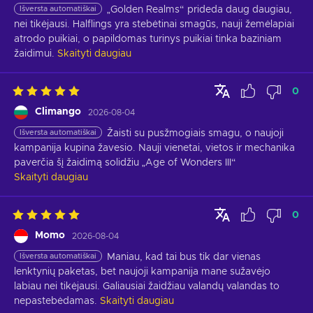
Išversta automatiškai
„Golden Realms“ prideda daug daugiau, 
nei tikėjausi. Halflings yra stebėtinai smagūs, nauji žemėlapiai 
atrodo puikiai, o papildomas turinys puikiai tinka baziniam 
žaidimui.
Skaityti daugiau
0
Climango
2026-08-04
Išversta automatiškai
Žaisti su pusžmogiais smagu, o naujoji 
kampanija kupina žavesio. Nauji vienetai, vietos ir mechanika 
paverčia šį žaidimą solidžiu „Age of Wonders III“
Skaityti daugiau
0
Momo
2026-08-04
Išversta automatiškai
Maniau, kad tai bus tik dar vienas 
lenktynių paketas, bet naujoji kampanija mane sužavėjo 
labiau nei tikėjausi. Galiausiai žaidžiau valandų valandas to 
nepastebėdamas.
Skaityti daugiau