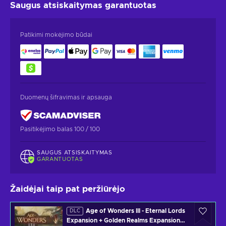
Saugus atsiskaitymas
garantuotas
Patikimi mokėjimo būdai
Duomenų šifravimas ir apsauga
Pasitikėjimo balas 100 / 100
SAUGUS ATSISKAITYMAS
GARANTUOTAS
Žaidėjai taip pat peržiūrėjo
Age of Wonders III - Eternal Lords
DLC
Expansion + Golden Realms Expansion