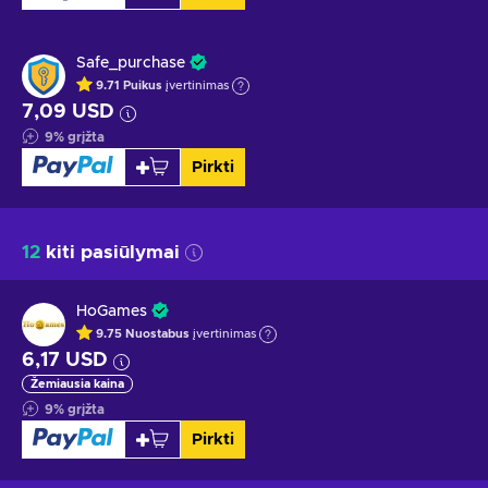
Safe_purchase
9.71
Puikus
įvertinimas
7,09 USD
9
%
grįžta
Pirkti
12
kiti pasiūlymai
HoGames
9.75
Nuostabus
įvertinimas
6,17 USD
Žemiausia kaina
9
%
grįžta
Pirkti