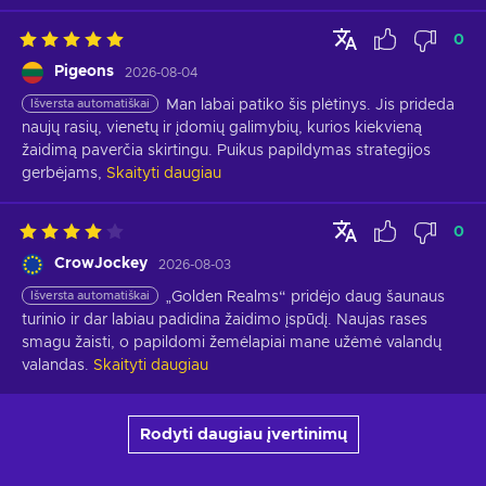
0
Pigeons
2026-08-04
Išversta automatiškai
Man labai patiko šis plėtinys. Jis prideda 
naujų rasių, vienetų ir įdomių galimybių, kurios kiekvieną 
žaidimą paverčia skirtingu. Puikus papildymas strategijos 
gerbėjams,
Skaityti daugiau
0
CrowJockey
2026-08-03
Išversta automatiškai
„Golden Realms“ pridėjo daug šaunaus 
turinio ir dar labiau padidina žaidimo įspūdį. Naujas rases 
smagu žaisti, o papildomi žemėlapiai mane užėmė valandų 
valandas.
Skaityti daugiau
Rodyti daugiau įvertinimų