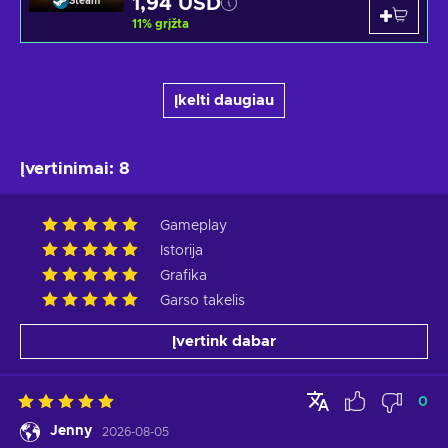
1,94 USD
Steam
11
%
grįžta
Įkelti daugiau
Įvertinimai
:
8
Gameplay
Istorija
Grafika
Garso takelis
Įvertink dabar
0
Jenny
2026-08-05