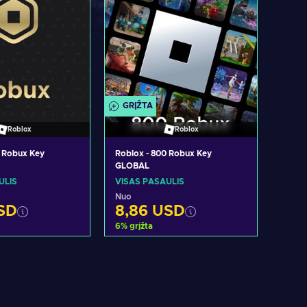
GRĮŽTA
Roblox
Roblox
0 Robux Key
Roblox - 800 Robux Key
GLOBAL
ULIS
VISAS PASAULIS
Nuo
SD
8,86 USD
6
%
grįžta
i į krepšelį
Pridėti į krepšelį
ėti pasiūlymus
Peržiūrėti pasiūlymus