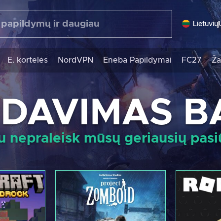
Lietuvių
E. kortelės
NordVPN
Eneba Papildymai
FC27
Ža
DAVIMAS B
u nepraleisk mūsų geriausių pas