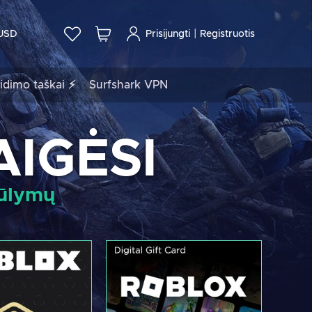
|
USD
Prisijungti
Registruotis
idimo taškai ⚡
Surfshark VPN
AIGĖSI
iūlymų