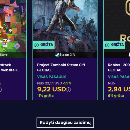
GRĮŽTA
GRĮŽTA
Store
Steam Gift
Bedrock
Project Zomboid Steam Gift
Roblox - 20
l website Key
GLOBAL
GLOBAL
VISAS PASAULIS
VISAS PASA
%
Nuo
22,51 USD
-59%
Nuo
9,22 USD
2,94 U
11
%
grįžta
6
%
grįžta
epšelį
Pridėti į krepšelį
Pridėt
siūlymus
Peržiūrėti pasiūlymus
Peržiūr
Rodyti daugiau žaidimų