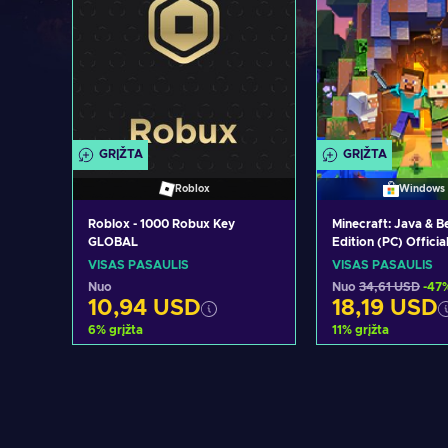
GRĮŽTA
GRĮŽTA
Roblox
Windows 
Roblox - 1000 Robux Key
Minecraft: Java & 
GLOBAL
Edition (PC) Officia
GLOBAL
VISAS PASAULIS
VISAS PASAULIS
Nuo
Nuo
34,61 USD
-47
10,94 USD
18,19 USD
6
%
grįžta
11
%
grįžta
Pridėti į krepšelį
Pridėti į kr
Peržiūrėti pasiūlymus
Peržiūrėti pa