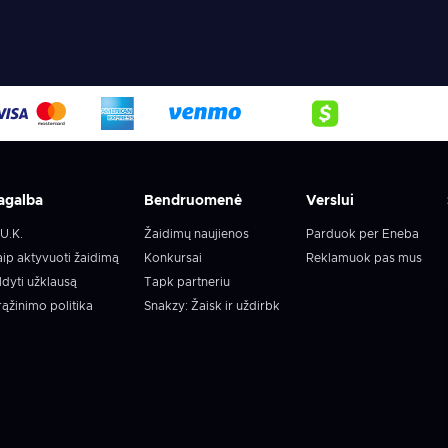
agalba
Bendruomenė
Verslui
U.K.
Žaidimų naujienos
Parduok per Eneba
ip aktyvuoti žaidimą
Konkursai
Reklamuok pas mus
ldyti užklausą
Tapk partneriu
ąžinimo politika
Snakzy: Žaisk ir uždirbk