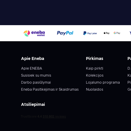
Apie Eneba
Pirkimas
P
Apie ENEBA
Kaip pirkti
D.
Susisiek su mumis
Kolekcijos
Ka
Darbo pasiūlymai
Lojalumo programa
Pi
Eneba Pasitikėjimas ir Skaidrumas
Nuolaidos
Gr
Atsiliepimai