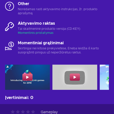
Other
Norėdamas rasti aktyvavimo instrukcijas, žr. produkto
aprašymą
Aktyvavimo raktas
Tai skaitmeninė produkto versija (CD-KEY)
Momentinis pristatymas
Momentiniai grąžinimai
Skirtingai nei kitose prekyvietėse, Eneba leidžia iš karto
susigrąžinti pinigus už neperžiūrėtus raktus.
Įvertinimai
:
0
Gameplay