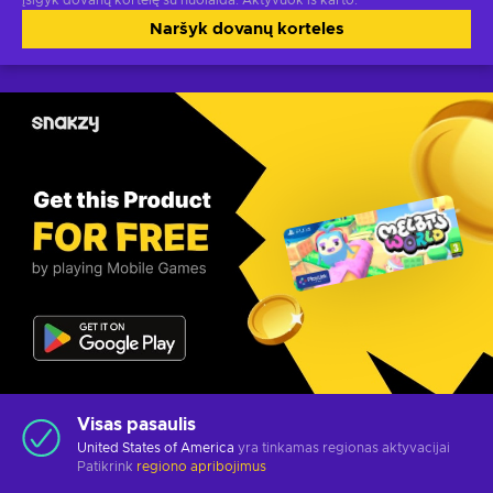
Įsigyk dovanų kortelę su nuolaida. Aktyvuok iš karto.
Naršyk dovanų korteles
Visas pasaulis
United States of America
yra tinkamas regionas aktyvacijai
Patikrink
regiono apribojimus