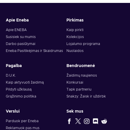
Apie Eneba
Pirkimas
Apie ENEBA
Kaip pirkti
Susisiek su mumis
Kolekcijos
Darbo pasiūlymai
Lojalumo programa
Eneba Pasitikėjimas ir Skaidrumas
Nuolaidos
Pagalba
Bendruomenė
D.U.K.
Žaidimų naujienos
Kaip aktyvuoti žaidimą
Konkursai
Pildyti užklausą
Tapk partneriu
Grąžinimo politika
Snakzy: Žaisk ir uždirbk
Verslui
Sek mus
Parduok per Eneba
Reklamuok pas mus