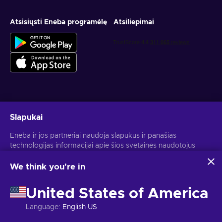
Atsisiųsti Eneba programėlę
Atsiliepimai
Gauk asmeninius žaidimų pasiūlymus
Slapukai
Prenumeruoti
Eneba ir jos partneriai naudoja slapukus ir panašias
technologijas informacijai apie šios svetainės naudotojus
Atšaukti prenumeratą gali bet kada. Daugiau informacijos rasi
Privatumo pranešime
.
rinkti ir analizuoti. Šią informaciją naudojame, kad
pagerintume svetainės turinį, reklamą ir kitas paslaugas. Tavo
We think you're in
asmeniniai duomenys taip pat gali būti naudojami
Lietuvių
USD
skelbimams personalizuoti.
United States of America
Spustelėjus "Sutinku su viskuo", tu sutinki, kad Eneba ir jos
partneriai naudotų šias technologijas. Savo sutikimą gali
Language
:
English US
koreguoti spustelėjus "Pritaikyti".