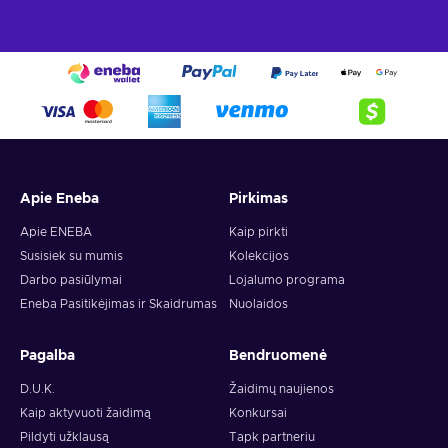
Apie Eneba
Pirkimas
Apie ENEBA
Kaip pirkti
Susisiek su mumis
Kolekcijos
Darbo pasiūlymai
Lojalumo programa
Eneba Pasitikėjimas ir Skaidrumas
Nuolaidos
Pagalba
Bendruomenė
D.U.K.
Žaidimų naujienos
Kaip aktyvuoti žaidimą
Konkursai
Pildyti užklausą
Tapk partneriu