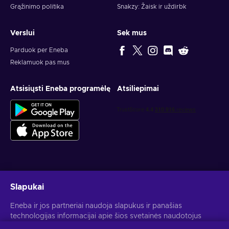
Grąžinimo politika
Snakzy: Žaisk ir uždirbk
Verslui
Sek mus
Parduok per Eneba
Reklamuok pas mus
Atsisiųsti Eneba programėlę
Atsiliepimai
Gauk asmeninius žaidimų pasiūlymus
Slapukai
Prenumeruoti
Eneba ir jos partneriai naudoja slapukus ir panašias
technologijas informacijai apie šios svetainės naudotojus
Atšaukti prenumeratą gali bet kada. Daugiau informacijos rasi
Privatumo pranešime
.
rinkti ir analizuoti. Šią informaciją naudojame, kad