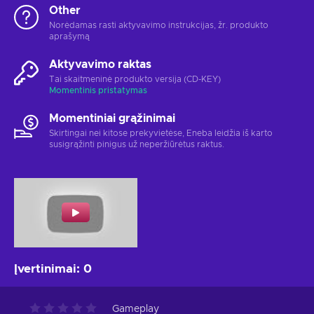
Other
Norėdamas rasti aktyvavimo instrukcijas, žr. produkto
aprašymą
Aktyvavimo raktas
Tai skaitmeninė produkto versija (CD-KEY)
Momentinis pristatymas
Momentiniai grąžinimai
Skirtingai nei kitose prekyvietėse, Eneba leidžia iš karto
susigrąžinti pinigus už neperžiūrėtus raktus.
Įvertinimai
:
0
Gameplay