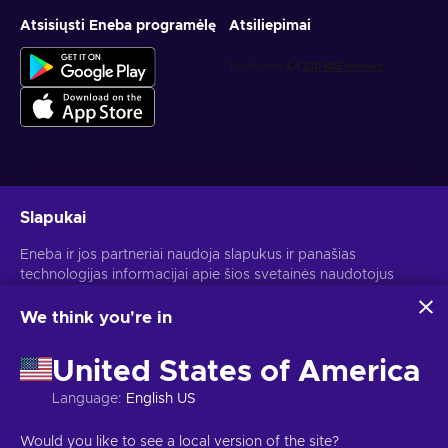
Atsisiųsti Eneba programėlę
Atsiliepimai
Gauk asmeninius žaidimų pasiūlymus
Slapukai
Prenumeruoti
Eneba ir jos partneriai naudoja slapukus ir panašias
technologijas informacijai apie šios svetainės naudotojus
Atšaukti prenumeratą gali bet kada. Daugiau informacijos rasi
Privatumo pranešime
.
rinkti ir analizuoti. Šią informaciją naudojame, kad
pagerintume svetainės turinį, reklamą ir kitas paslaugas. Tavo
We think you're in
asmeniniai duomenys taip pat gali būti naudojami
Lietuvių
USD
skelbimams personalizuoti.
United States of America
Spustelėjus "Sutinku su viskuo", tu sutinki, kad Eneba ir jos
partneriai naudotų šias technologijas. Savo sutikimą gali
Language
:
English US
koreguoti spustelėjus "Pritaikyti".
Daugiau informacijos apie tai, kaip Google naudoja tavo
Autorinės teisės © 2026 Eneba. Visos teisės saugomos.
UAB „Helis
Would you like to see a local version of the site?