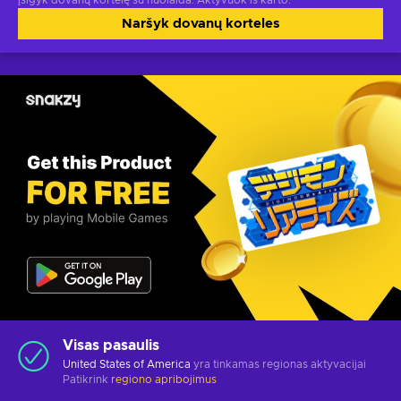
Įsigyk dovanų kortelę su nuolaida. Aktyvuok iš karto.
Naršyk dovanų korteles
Visas pasaulis
United States of America
yra tinkamas regionas aktyvacijai
Patikrink
regiono apribojimus