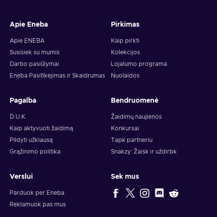
Apie Eneba
Pirkimas
Apie ENEBA
Kaip pirkti
Susisiek su mumis
Kolekcijos
Darbo pasiūlymai
Lojalumo programa
Eneba Pasitikėjimas ir Skaidrumas
Nuolaidos
Pagalba
Bendruomenė
D.U.K.
Žaidimų naujienos
Kaip aktyvuoti žaidimą
Konkursai
Pildyti užklausą
Tapk partneriu
Grąžinimo politika
Snakzy: Žaisk ir uždirbk
Verslui
Sek mus
Parduok per Eneba
Reklamuok pas mus