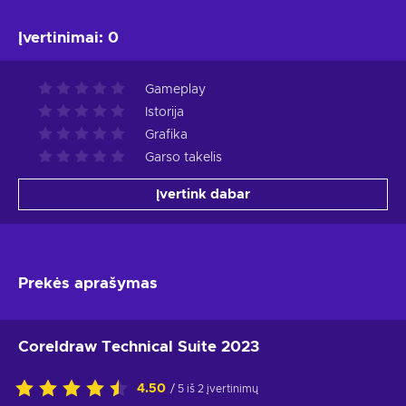
Įvertinimai
:
0
Gameplay
Istorija
Grafika
Garso takelis
Įvertink dabar
Prekės aprašymas
Coreldraw Technical Suite 2023
4.50
/ 5 iš 2 įvertinimų