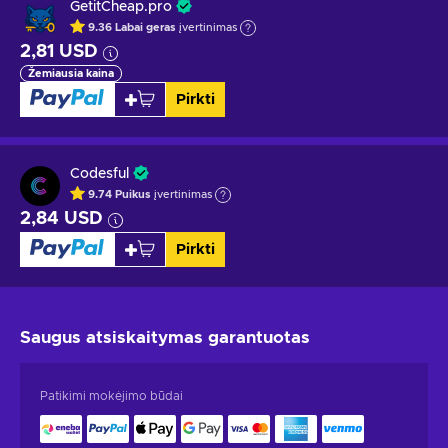
GetitCheap.pro
9.36
Labai geras
įvertinimas
2,81 USD
Žemiausia kaina
Pirkti
Codesful
9.74
Puikus
įvertinimas
2,84 USD
Pirkti
Saugus atsiskaitymas
garantuotas
Patikimi mokėjimo būdai