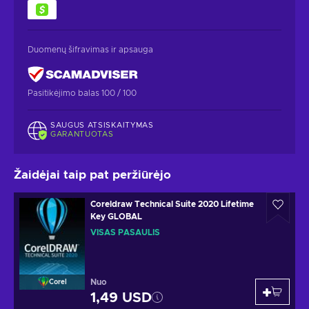
Duomenų šifravimas ir apsauga
Pasitikėjimo balas 100 / 100
SAUGUS ATSISKAITYMAS
GARANTUOTAS
Žaidėjai taip pat peržiūrėjo
Coreldraw Technical Suite 2020 Lifetime
Key GLOBAL
VISAS PASAULIS
Nuo
Corel
1,49 USD