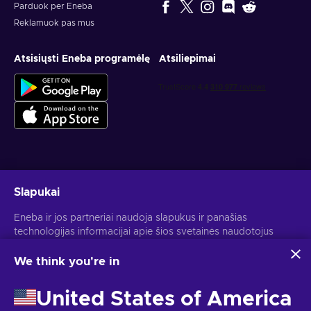
Parduok per Eneba
Reklamuok pas mus
Atsisiųsti Eneba programėlę
Atsiliepimai
Gauk asmeninius žaidimų pasiūlymus
Slapukai
Prenumeruoti
Eneba ir jos partneriai naudoja slapukus ir panašias
technologijas informacijai apie šios svetainės naudotojus
Atšaukti prenumeratą gali bet kada. Daugiau informacijos rasi
Privatumo pranešime
.
rinkti ir analizuoti. Šią informaciją naudojame, kad
pagerintume svetainės turinį, reklamą ir kitas paslaugas. Tavo
We think you're in
asmeniniai duomenys taip pat gali būti naudojami
Lietuvių
USD
skelbimams personalizuoti.
United States of America
Spustelėjus "Sutinku su viskuo", tu sutinki, kad Eneba ir jos