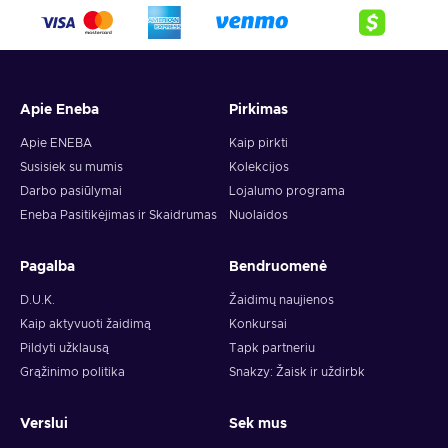
Apie Eneba
Pirkimas
Apie ENEBA
Kaip pirkti
Susisiek su mumis
Kolekcijos
Darbo pasiūlymai
Lojalumo programa
Eneba Pasitikėjimas ir Skaidrumas
Nuolaidos
Pagalba
Bendruomenė
D.U.K.
Žaidimų naujienos
Kaip aktyvuoti žaidimą
Konkursai
Pildyti užklausą
Tapk partneriu
Grąžinimo politika
Snakzy: Žaisk ir uždirbk
Verslui
Sek mus