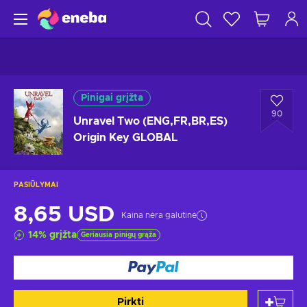
Pinigai grįžta
90
Unravel Two (ENG,FR,BR,ES)
Origin Key GLOBAL
PASIŪLYMAI
8,65 USD
Kaina nėra galutinė
14
%
grįžta
Geriausia pinigų grąža
Pirkti