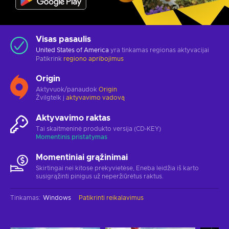
Visas pasaulis
United States of America
yra tinkamas regionas aktyvacijai
Patikrink
regiono apribojimus
Origin
Aktyvuok/panaudok
Origin
Žvilgtelk į
aktyvavimo vadovą
Aktyvavimo raktas
Tai skaitmeninė produkto versija (CD-KEY)
Momentinis pristatymas
Momentiniai grąžinimai
Skirtingai nei kitose prekyvietėse, Eneba leidžia iš karto
susigrąžinti pinigus už neperžiūrėtus raktus.
Tinkamas
:
Windows
Patikrinti reikalavimus