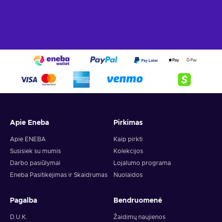
Apie Eneba
Pirkimas
Apie ENEBA
Kaip pirkti
Susisiek su mumis
Kolekcijos
Darbo pasiūlymai
Lojalumo programa
Eneba Pasitikėjimas ir Skaidrumas
Nuolaidos
Pagalba
Bendruomenė
D.U.K.
Žaidimų naujienos