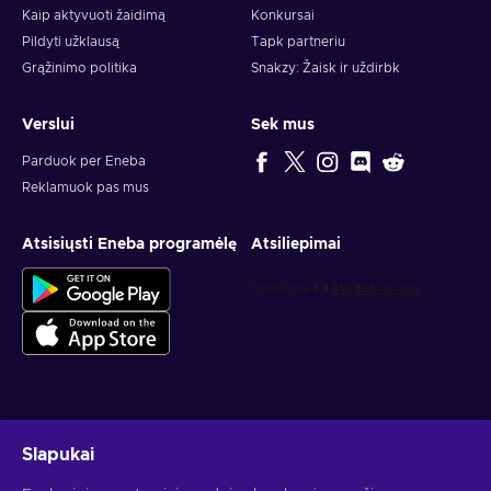
Kaip aktyvuoti žaidimą
Konkursai
Pildyti užklausą
Tapk partneriu
Grąžinimo politika
Snakzy: Žaisk ir uždirbk
Verslui
Sek mus
Parduok per Eneba
Reklamuok pas mus
Atsisiųsti Eneba programėlę
Atsiliepimai
Gauk asmeninius žaidimų pasiūlymus
Slapukai
Prenumeruoti