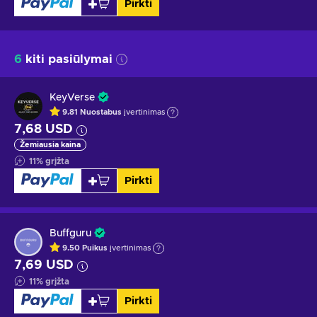
Pirkti
6
kiti pasiūlymai
KeyVerse
9.81
Nuostabus
įvertinimas
7,68 USD
Žemiausia kaina
11
%
grįžta
Pirkti
Buffguru
9.50
Puikus
įvertinimas
7,69 USD
11
%
grįžta
Pirkti