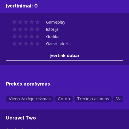
Įvertinimai
:
0
Gameplay
Istorija
Grafika
Garso takelis
Įvertink dabar
Prekės aprašymas
Vieno žaidėjo režimas
Co-op
Trečiojo asmens
Vaizda
Unravel Two