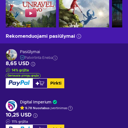
Rekomenduojami pasiūlymai
Pasiūlymai
Patvirtinta Eneba
8,65 USD
14
%
grįžta
Geriausia pinigų grąža
Pirkti
Digital Imperium
9.78
Nuostabus
įvertinimas
10,25 USD
11
%
grįžta