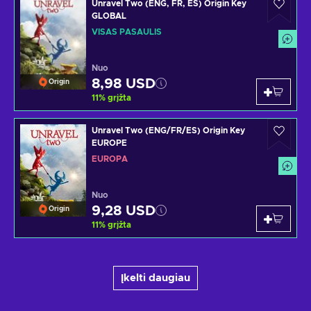
Unravel Two (ENG, FR, ES) Origin Key
GLOBAL
VISAS PASAULIS
Nuo
8,98 USD
Origin
11
%
grįžta
Unravel Two (ENG/FR/ES) Origin Key
EUROPE
EUROPA
Nuo
9,28 USD
Origin
11
%
grįžta
Įkelti daugiau