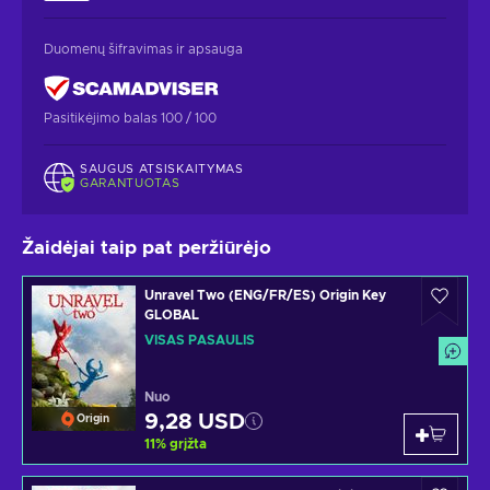
Duomenų šifravimas ir apsauga
Pasitikėjimo balas 100 / 100
SAUGUS ATSISKAITYMAS
GARANTUOTAS
Žaidėjai taip pat peržiūrėjo
Unravel Two (ENG/FR/ES) Origin Key
GLOBAL
VISAS PASAULIS
Nuo
9,28 USD
Origin
11
%
grįžta