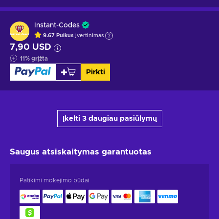
Instant-Codes
9.67
Puikus
įvertinimas
7,90 USD
11
%
grįžta
Pirkti
Įkelti 3 daugiau pasiūlymų
Saugus atsiskaitymas
garantuotas
Patikimi mokėjimo būdai