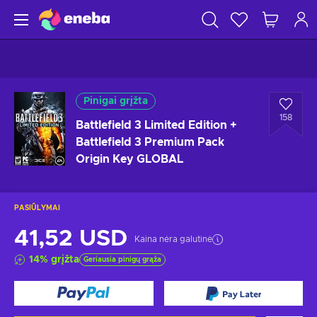
Pinigai grįžta
158
Battlefield 3 Limited Edition +
Battlefield 3 Premium Pack
Origin Key GLOBAL
PASIŪLYMAI
41,52 USD
Kaina nėra galutinė
14
%
grįžta
Geriausia pinigų grąža