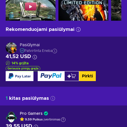
Rekomenduojami pasiūlymai
Pasiūlymai
Patvirtinta Eneba
41,52 USD
14
%
grįžta
Geriausia pinigų grąža
Pirkti
1
kitas pasiūlymas
Pro Gamers
9.59
Puikus
įvertinimas
39,55 USD