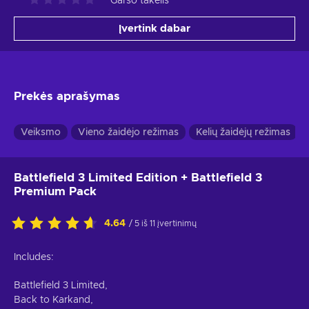
Garso takelis
Įvertink dabar
Prekės aprašymas
Veiksmo
Vieno žaidėjo režimas
Kelių žaidėjų režimas
Battlefield 3 Limited Edition + Battlefield 3
Premium Pack
4.64
/ 5 iš 11 įvertinimų
Includes:
Battlefield 3 Limited,
Back to Karkand,