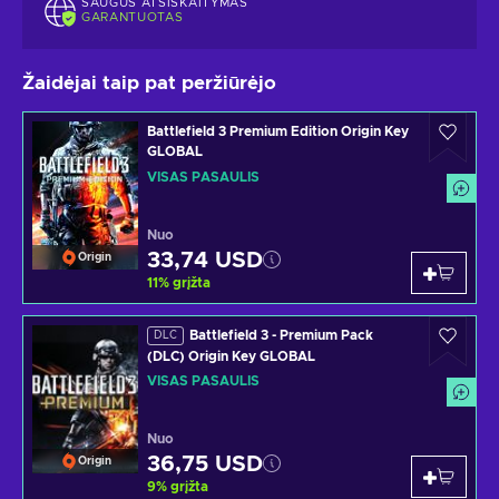
SAUGUS ATSISKAITYMAS
GARANTUOTAS
Žaidėjai taip pat peržiūrėjo
Battlefield 3 Premium Edition Origin Key
GLOBAL
VISAS PASAULIS
Nuo
33,74 USD
Origin
11
%
grįžta
Battlefield 3 - Premium Pack
DLC
(DLC) Origin Key GLOBAL
VISAS PASAULIS
Nuo
36,75 USD
Origin
9
%
grįžta