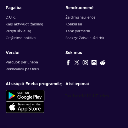
Pagalba
Bendruomenė
D.U.K.
Žaidimų naujienos
Kaip aktyvuoti žaidimą
Konkursai
Pildyti užklausą
Tapk partneriu
Grąžinimo politika
Snakzy: Žaisk ir uždirbk
Verslui
Sek mus
Parduok per Eneba
Reklamuok pas mus
Atsisiųsti Eneba programėlę
Atsiliepimai