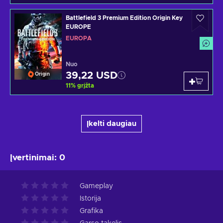
Battlefield 3 Premium Edition Origin Key
EUROPE
EUROPA
Nuo
39,22 USD
Origin
11
%
grįžta
Įkelti daugiau
Įvertinimai
:
0
Gameplay
Istorija
Grafika