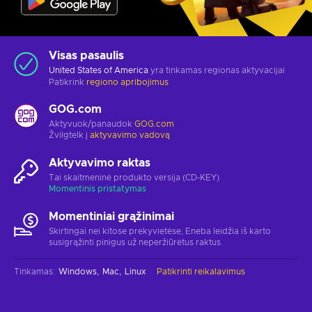
Visas pasaulis
United States of America
yra tinkamas regionas aktyvacijai
Patikrink
regiono apribojimus
GOG.com
Aktyvuok/panaudok
GOG.com
Žvilgtelk į
aktyvavimo vadovą
Aktyvavimo raktas
Tai skaitmeninė produkto versija (CD-KEY)
Momentinis pristatymas
Momentiniai grąžinimai
Skirtingai nei kitose prekyvietėse, Eneba leidžia iš karto
susigrąžinti pinigus už neperžiūrėtus raktus.
Tinkamas
:
Windows
Mac
Linux
Patikrinti reikalavimus