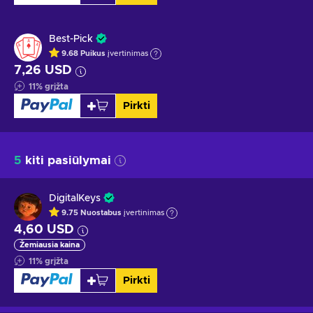
Best-Pick
9.68
Puikus
įvertinimas
7,26 USD
11
%
grįžta
Pirkti
5
kiti pasiūlymai
DigitalKeys
9.75
Nuostabus
įvertinimas
4,60 USD
Žemiausia kaina
11
%
grįžta
Pirkti