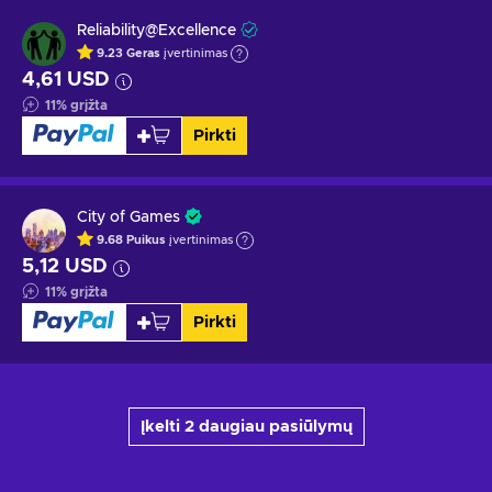
Reliability@Excellence
9.23
Geras
įvertinimas
4,61 USD
11
%
grįžta
Pirkti
City of Games
9.68
Puikus
įvertinimas
5,12 USD
11
%
grįžta
Pirkti
Įkelti 2 daugiau pasiūlymų