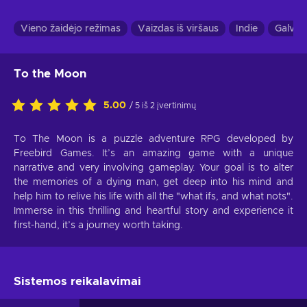
Vieno žaidėjo režimas
Vaizdas iš viršaus
Indie
Galvos
To the Moon
5.00
/ 5 iš 2 įvertinimų
To The Moon is a puzzle adventure RPG developed by
Freebird Games. It’s an amazing game with a unique
narrative and very involving gameplay. Your goal is to alter
the memories of a dying man, get deep into his mind and
help him to relive his life with all the "what ifs, and what nots".
Immerse in this thrilling and heartful story and experience it
first-hand, it’s a journey worth taking.
Sistemos reikalavimai