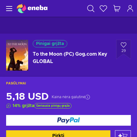
Pinigai grįžta
29
To the Moon (PC) Gog.com Key
GLOBAL
PASIŪLYMAI
5,18 USD
Kaina nėra galutinė
14
%
grįžta
Geriausia pinigų grąža
Pirkti