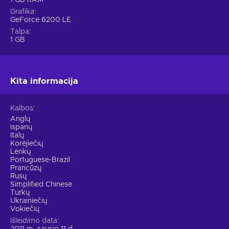
1 GB RAM
Grafika
GeForce 6200 LE
Talpa
1 GB
Kita informacija
Kalbos
Anglų
Ispanų
Italų
Korėjiečių
Lenkų
Portuguese-Brazil
Prancūzų
Rusų
Simplified Chinese
Turkų
Ukrainiečių
Vokiečių
Išleidimo data