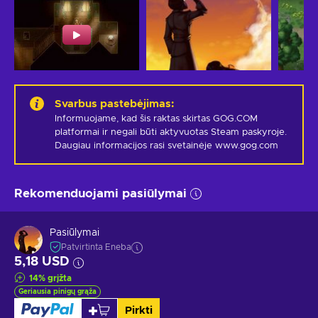
Svarbus pastebėjimas
:
Informuojame, kad šis raktas skirtas GOG.COM 
platformai ir negali būti aktyvuotas Steam paskyroje. 
Daugiau informacijos rasi svetainėje www.gog.com
Rekomenduojami pasiūlymai
Pasiūlymai
Patvirtinta Eneba
5,18 USD
14
%
grįžta
Geriausia pinigų grąža
Pirkti