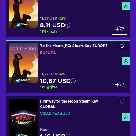
11,27 USD
-28%
8,11 USD
Steam
11
%
grįžta
To the Moon (PC) Steam Key EUROPE
EUROPA
11,27 USD
-4%
10,87 USD
Steam
11
%
grįžta
Highway to the Moon Steam Key
GLOBAL
VISAS PASAULIS
Nuo
Steam