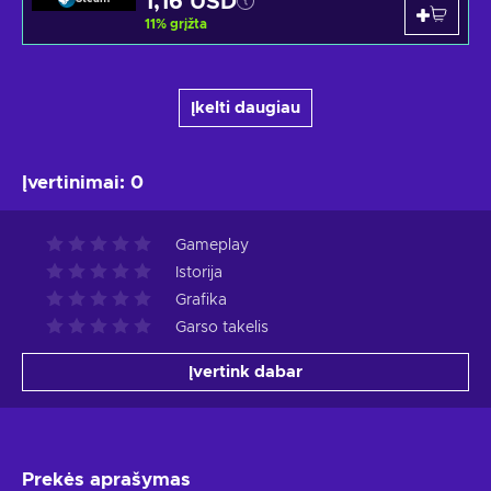
1,16 USD
11
%
grįžta
Įkelti daugiau
Įvertinimai
:
0
Gameplay
Istorija
Grafika
Garso takelis
Įvertink dabar
Prekės aprašymas