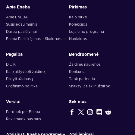
Apie Eneba
Pirkimas
Apie ENEBA
Kaip pirkti
Susisiek su mumis
Kolekcijos
Darbo pasiūlymai
Lojalumo programa
Eneba Pasitikėjimas ir Skaidrumas
Nuolaidos
Pagalba
Bendruomenė
D.U.K.
Žaidimų naujienos
Kaip aktyvuoti žaidimą
Konkursai
Pildyti užklausą
Tapk partneriu
Grąžinimo politika
Snakzy: Žaisk ir uždirbk
Verslui
Sek mus
Parduok per Eneba
Reklamuok pas mus
Atsisiųsti Eneba programėlę
Atsiliepimai