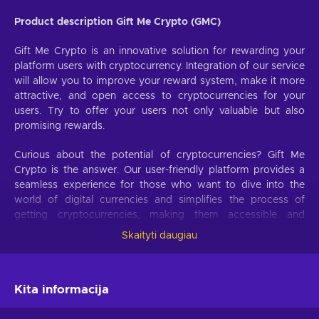
Product description Gift Me Crypto (GMC)
Gift Me Crypto is an innovative solution for rewarding your
platform users with cryptocurrency. Integration of our service
will allow you to improve your reward system, make it more
attractive, and open access to cryptocurrencies for your
users. Try to offer your users not only valuable but also
promising rewards.
Curious about the potential of cryptocurrencies? Gift Me
Crypto is the answer. Our user-friendly platform provides a
seamless experience for those who want to dive into the
world of digital currencies and simplifies the process of
getting cryptocurrencies, making them accessible and
hassle-free.
Skaityti daugiau
Offer your users the opportunity to obtain cryptocurrencies
with a simple voucher system. With Gift Me Crypto vouchers,
Kita informacija
users can easily receive popular cryptocurrencies such as
Bitcoin, Ethereum, Dogecoin, Litecoin, USDC, or BNB