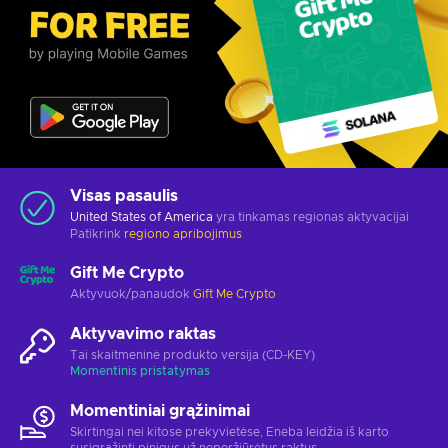
Visas pasaulis
United States of America
yra tinkamas regionas aktyvacijai
Patikrink
regiono apribojimus
Gift Me Crypto
Aktyvuok/panaudok
Gift Me Crypto
Aktyvavimo raktas
Tai skaitmeninė produkto versija (CD-KEY)
Momentinis pristatymas
Momentiniai grąžinimai
Skirtingai nei kitose prekyvietėse, Eneba leidžia iš karto
susigrąžinti pinigus už neperžiūrėtus raktus.