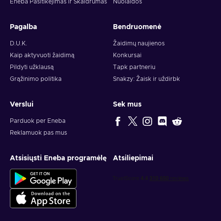
Eneba Pasitikėjimas ir Skaidrumas
Nuolaidos
Pagalba
Bendruomenė
D.U.K.
Žaidimų naujienos
Kaip aktyvuoti žaidimą
Konkursai
Pildyti užklausą
Tapk partneriu
Grąžinimo politika
Snakzy: Žaisk ir uždirbk
Verslui
Sek mus
Parduok per Eneba
Reklamuok pas mus
Atsisiųsti Eneba programėlę
Atsiliepimai