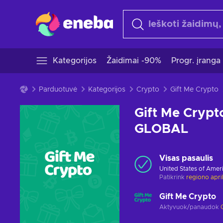
Kategorijos
Žaidimai -90%
Progr. įranga
Parduotuvė
Kategorijos
Crypto
Gift Me Crypto
Gift Me Crypt
GLOBAL
Visas pasaulis
United States of Amer
Patikrink
regiono apr
Gift Me Crypto
Aktyvuok/panaudok