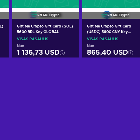
Gift Me Crypto
Gift Me Crypto
L)
Gift Me Crypto Gift Card (SOL)
Gift Me Crypto Gift Card
5600 BRL Key GLOBAL
(USDC) 5600 CNY Key
GLOBAL
VISAS PASAULIS
VISAS PASAULIS
Nuo
Nuo
1 136,73 USD
865,40 USD
Pridėti į krepšelį
Pridėti į krepšelį
s
Peržiūrėti pasiūlymus
Peržiūrėti pasiūlymu