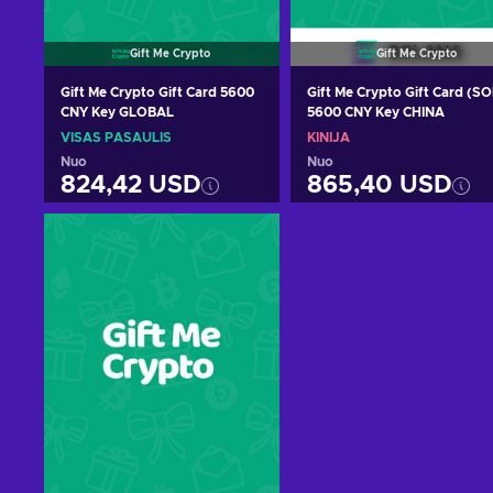
Gift Me Crypto
Gift Me Crypto
Gift Me Crypto Gift Card 5600
Gift Me Crypto Gift Card (SO
CNY Key GLOBAL
5600 CNY Key CHINA
VISAS PASAULIS
KINIJA
Nuo
Nuo
824,42 USD
865,40 USD
Pridėti į krepšelį
Pridėti į krepšelį
Peržiūrėti pasiūlymus
Peržiūrėti pasiūlymu