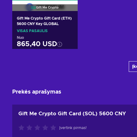
Gift Me Crypto
Gift Me Crypto Gift Card (ETH)
5600 CNY Key GLOBAL
VISAS PASAULIS
Nuo
865,40 USD
Pridėti į krepšelį
Įk
Peržiūrėti pasiūlymus
Prekės aprašymas
Gift Me Crypto Gift Card (SOL) 5600 CNY
Įvertink pirmas!