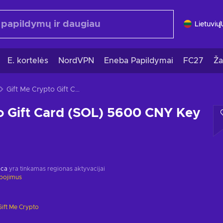
Lietuvių
E. kortelės
NordVPN
Eneba Papildymai
FC27
Ža
Gift Me Crypto Gift Card (SOL) 5600 CNY Key GLOBAL
o Gift Card (SOL) 5600 CNY Key
ica
yra tinkamas regionas aktyvacijai
ibojimus
Gift Me Crypto