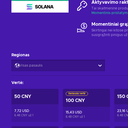
Aktyvavimo rak
Tai skaitmeninė produ
Momentinis pristatym
Momentiniai grą
Skirtingai nei kitose p
susigrąžinti pinigus už
Regionas
Visas pasaulis
Vertė
:
Geriausia vertė
50 CNY
150 
100 CNY
7,72 USD
23,16 
15,43 USD
6.48 CNY už
1
6.48 C
6.48 CNY už
1