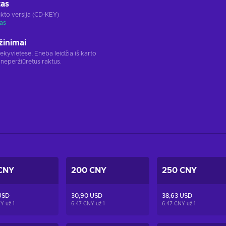
tas
kto versija (CD-KEY)
as
žinimai
rekyvietėse, Eneba leidžia iš karto
 neperžiūrėtus raktus.
CNY
200 CNY
250 CNY
USD
30,90 USD
38,63 USD
NY už
1
6.47 CNY už
1
6.47 CNY už
1