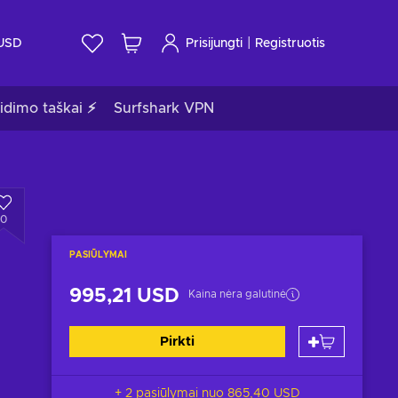
|
USD
Prisijungti
Registruotis
idimo taškai ⚡
Surfshark VPN
0
PASIŪLYMAI
995,21 USD
Kaina nėra galutinė
Pirkti
+ 2 pasiūlymai nuo
865,40 USD