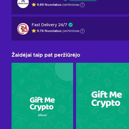
9.89
Nuostabus
įvertinimas
Fast Delivery 24/7
9.76
Nuostabus
įvertinimas
Žaidėjai taip pat peržiūrėjo