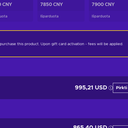
0 CNY
7850 CNY
7900 CNY
uota
Išparduota
Išparduota
chase this product. Upon gift card activation - fees will be applied. 
995,21 USD
Pirkti
865,40 USD