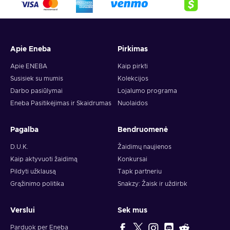
crypto,
5. Enter your wallet address and click on redeem,
6. You will have a summary of your transaction appearing
and your crypto will arrive soon in your wallet.
Apie Eneba
Pirkimas
Note: You can choose one currency at a time and can only
redeem your whole voucher at once. Once you’ve done that,
Apie ENEBA
Kaip pirkti
you should give it up to 30 minutes for your cryptocurrency
Susisiek su mumis
Kolekcijos
to arrive in your wallet. After that, you can use your new
Darbo pasiūlymai
Lojalumo programa
wallet balance as you like.
Eneba Pasitikėjimas ir Skaidrumas
Nuolaidos
Pagalba
Bendruomenė
D.U.K.
Žaidimų naujienos
Kaip aktyvuoti žaidimą
Konkursai
Pildyti užklausą
Tapk partneriu
Grąžinimo politika
Snakzy: Žaisk ir uždirbk
Verslui
Sek mus
Parduok per Eneba