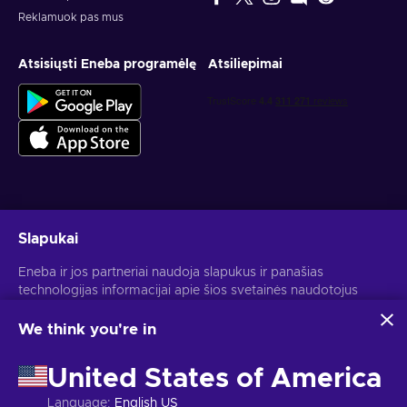
Reklamuok pas mus
Atsisiųsti Eneba programėlę
Atsiliepimai
Gauk asmeninius žaidimų pasiūlymus
Slapukai
Prenumeruoti
Eneba ir jos partneriai naudoja slapukus ir panašias
technologijas informacijai apie šios svetainės naudotojus
Atšaukti prenumeratą gali bet kada. Daugiau informacijos rasi
Privatumo pranešime
.
rinkti ir analizuoti. Šią informaciją naudojame, kad
pagerintume svetainės turinį, reklamą ir kitas paslaugas. Tavo
We think you're in
asmeniniai duomenys taip pat gali būti naudojami
Lietuvių
USD
skelbimams personalizuoti.
United States of America
Spustelėjus "Sutinku su viskuo", tu sutinki, kad Eneba ir jos
partneriai naudotų šias technologijas. Savo sutikimą gali
Language
:
English US