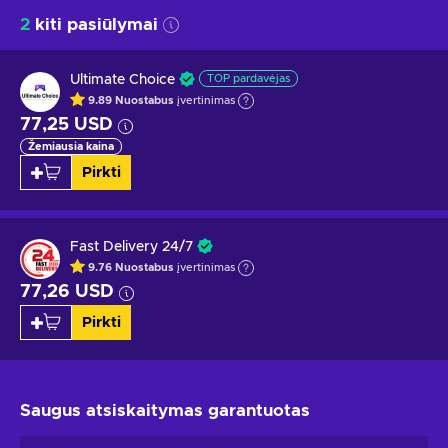
2
kiti pasiūlymai
Ultimate Choice
TOP pardavėjas
9.89
Nuostabus
įvertinimas
77,25 USD
Žemiausia kaina
Pirkti
Fast Delivery 24/7
9.76
Nuostabus
įvertinimas
77,26 USD
Pirkti
Saugus atsiskaitymas
garantuotas