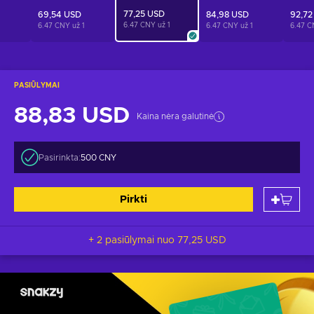
77,25 USD
69,54 USD
84,98 USD
92,72
6.47 CNY už
1
1
6.47 CNY už
1
6.47 CNY už
1
6.47 
PASIŪLYMAI
88,83 USD
Kaina nėra galutinė
Pasirinkta:
500 CNY
Pirkti
+ 2 pasiūlymai nuo
77,25 USD