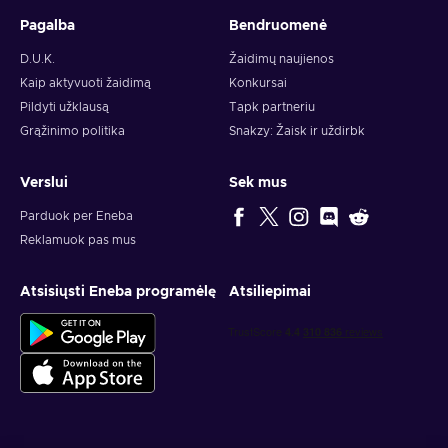
Pagalba
Bendruomenė
D.U.K.
Žaidimų naujienos
Kaip aktyvuoti žaidimą
Konkursai
Pildyti užklausą
Tapk partneriu
Grąžinimo politika
Snakzy: Žaisk ir uždirbk
Verslui
Sek mus
Parduok per Eneba
Reklamuok pas mus
Atsisiųsti Eneba programėlę
Atsiliepimai