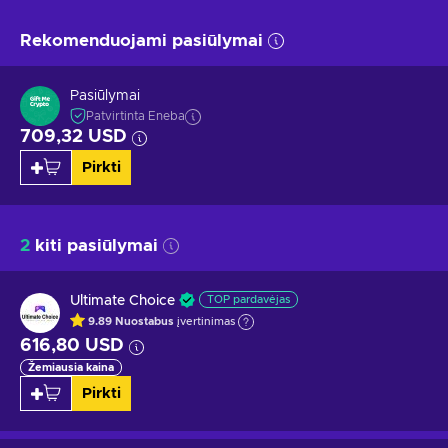
Rekomenduojami pasiūlymai
Pasiūlymai
Patvirtinta Eneba
709,32 USD
Pirkti
2
kiti pasiūlymai
Ultimate Choice
TOP pardavėjas
9.89
Nuostabus
įvertinimas
616,80 USD
Žemiausia kaina
Pirkti