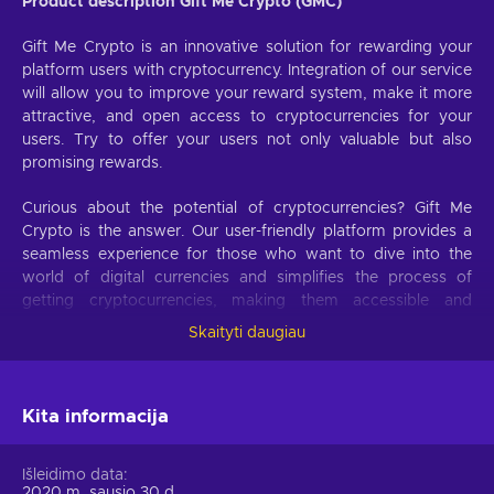
Product description Gift Me Crypto (GMC)
Gift Me Crypto is an innovative solution for rewarding your
platform users with cryptocurrency. Integration of our service
will allow you to improve your reward system, make it more
attractive, and open access to cryptocurrencies for your
users. Try to offer your users not only valuable but also
promising rewards.
Curious about the potential of cryptocurrencies? Gift Me
Crypto is the answer. Our user-friendly platform provides a
seamless experience for those who want to dive into the
world of digital currencies and simplifies the process of
getting cryptocurrencies, making them accessible and
hassle-free.
Skaityti daugiau
Offer your users the opportunity to obtain cryptocurrencies
with a simple voucher system. With Gift Me Crypto vouchers,
Kita informacija
users can easily receive popular cryptocurrencies such as
Bitcoin, Ethereum, Dogecoin, Litecoin, USDC, or BNB
straight to their wallet and then do whatever they want with
Išleidimo data
them.
2020 m. sausio 30 d.