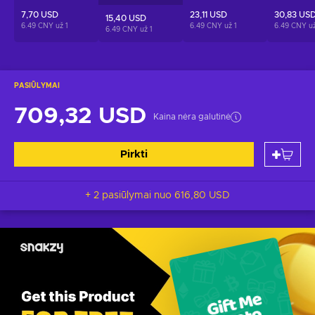
7,70 USD
23,11 USD
30,83 US
15,40 USD
6.49 CNY už
1
6.49 CNY už
1
6.49 CNY u
6.49 CNY už
1
PASIŪLYMAI
709,32 USD
Kaina nėra galutinė
Pirkti
+ 2 pasiūlymai nuo
616,80 USD