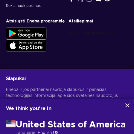
Reklamuok pas mus
Atsisiųsti Eneba programėlę
Atsiliepimai
Gauk asmeninius žaidimų pasiūlymus
Slapukai
Prenumeruoti
Eneba ir jos partneriai naudoja slapukus ir panašias
technologijas informacijai apie šios svetainės naudotojus
Atšaukti prenumeratą gali bet kada. Daugiau informacijos rasi
Privatumo pranešime
.
rinkti ir analizuoti. Šią informaciją naudojame, kad
pagerintume svetainės turinį, reklamą ir kitas paslaugas. Tavo
We think you're in
asmeniniai duomenys taip pat gali būti naudojami
Lietuvių
USD
skelbimams personalizuoti.
United States of America
Spustelėjus "Sutinku su viskuo", tu sutinki, kad Eneba ir jos
partneriai naudotų šias technologijas. Savo sutikimą gali
Language
:
English US