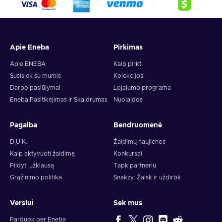
crypto,
5. Enter your wallet address and click on redeem,
6. You will have a summary of your transaction appearing
and your crypto will arrive soon in your wallet.
Apie Eneba
Pirkimas
Note: You can choose one currency at a time and can only
redeem your whole voucher at once. Once you’ve done that,
Apie ENEBA
Kaip pirkti
you should give it up to 30 minutes for your cryptocurrency
Susisiek su mumis
Kolekcijos
to arrive in your wallet. After that, you can use your new
Darbo pasiūlymai
Lojalumo programa
wallet balance as you like.
Eneba Pasitikėjimas ir Skaidrumas
Nuolaidos
Pagalba
Bendruomenė
D.U.K.
Žaidimų naujienos
Kaip aktyvuoti žaidimą
Konkursai
Pildyti užklausą
Tapk partneriu
Grąžinimo politika
Snakzy: Žaisk ir uždirbk
Verslui
Sek mus
Parduok per Eneba