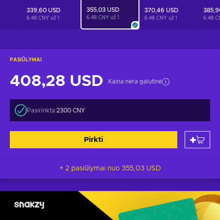
355,03 USD
339,60 USD
370,46 USD
385,9
6.48 CNY už
1
1
6.48 CNY už
1
6.48 CNY už
1
6.48 
PASIŪLYMAI
408,28 USD
Kaina nėra galutinė
Pasirinkta:
2300 CNY
Pirkti
+ 2 pasiūlymai nuo
355,03 USD