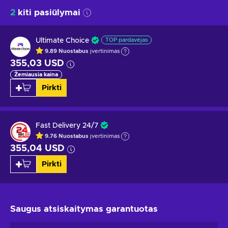
2
kiti pasiūlymai
Ultimate Choice
TOP pardavėjas
9.89
Nuostabus
įvertinimas
355,03 USD
Žemiausia kaina
Pirkti
Fast Delivery 24/7
9.76
Nuostabus
įvertinimas
355,04 USD
Pirkti
Saugus atsiskaitymas
garantuotas