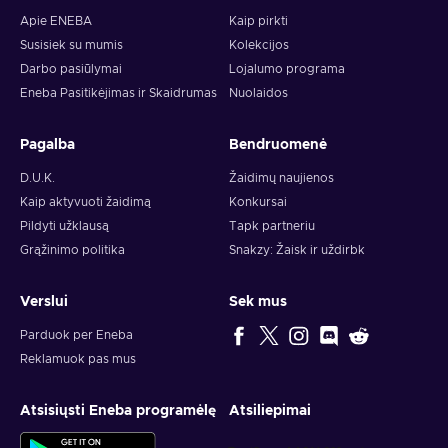
Apie ENEBA
Kaip pirkti
Susisiek su mumis
Kolekcijos
Darbo pasiūlymai
Lojalumo programa
Eneba Pasitikėjimas ir Skaidrumas
Nuolaidos
Pagalba
Bendruomenė
D.U.K.
Žaidimų naujienos
Kaip aktyvuoti žaidimą
Konkursai
Pildyti užklausą
Tapk partneriu
Grąžinimo politika
Snakzy: Žaisk ir uždirbk
Verslui
Sek mus
Parduok per Eneba
Reklamuok pas mus
Atsisiųsti Eneba programėlę
Atsiliepimai