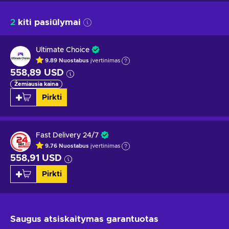
2
kiti pasiūlymai
Ultimate Choice
9.89
Nuostabus
įvertinimas
558,89 USD
Žemiausia kaina
Pirkti
Fast Delivery 24/7
9.76
Nuostabus
įvertinimas
558,91 USD
Pirkti
Saugus atsiskaitymas
garantuotas