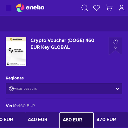
Crypto Voucher (DOGE) 460
EUR Key GLOBAL
0
Regionas
Visas pasaulis
Vertė
:
460 EUR
0 EUR
440 EUR
470 EUR
460 EUR