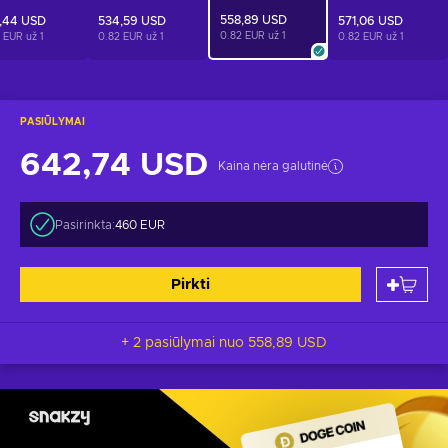
558,89 USD
,44 USD
534,59 USD
571,06 USD
0.82 EUR už
1
2 EUR už
1
0.82 EUR už
1
0.82 EUR už
1
PASIŪLYMAI
642,74 USD
Kaina nėra galutinė
Pasirinkta:
460 EUR
Pirkti
+ 2 pasiūlymai nuo
558,89 USD