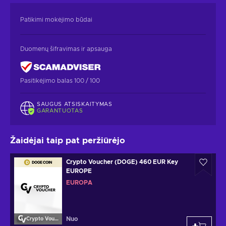
Patikimi mokėjimo būdai
Duomenų šifravimas ir apsauga
Pasitikėjimo balas 100 / 100
SAUGUS ATSISKAITYMAS
GARANTUOTAS
Žaidėjai taip pat peržiūrėjo
Crypto Voucher (DOGE) 460 EUR Key
EUROPE
EUROPA
Nuo
Crypto Voucher