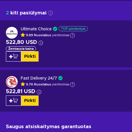
2
kiti pasiūlymai
Ultimate Choice
TOP pardavėjas
9.89
Nuostabus
įvertinimas
522,80 USD
Žemiausia kaina
Pirkti
Fast Delivery 24/7
9.76
Nuostabus
įvertinimas
522,81 USD
Pirkti
Saugus atsiskaitymas
garantuotas