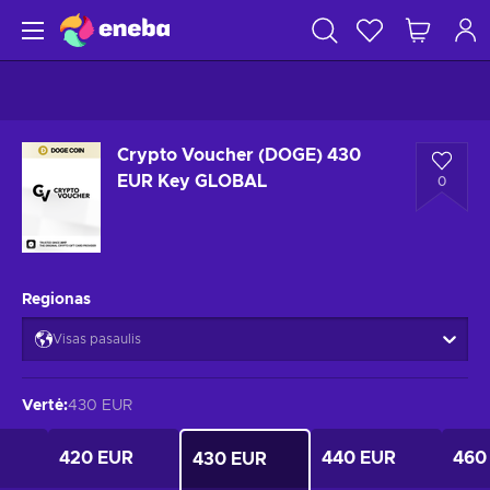
Crypto Voucher (DOGE) 430
EUR Key GLOBAL
0
Regionas
Visas pasaulis
Vertė
:
430 EUR
420 EUR
440 EUR
460
430 EUR