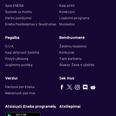
Apie ENEBA
Kaip pirkti
Susisiek su mumis
Kolekcijos
Darbo pasiūlymai
Lojalumo programa
Eneba Pasitikėjimas ir Skaidrumas
Nuolaidos
Pagalba
Bendruomenė
D.U.K.
Žaidimų naujienos
Kaip aktyvuoti žaidimą
Konkursai
Pildyti užklausą
Tapk partneriu
Grąžinimo politika
Snakzy: Žaisk ir uždirbk
Verslui
Sek mus
Parduok per Eneba
Reklamuok pas mus
Atsisiųsti Eneba programėlę
Atsiliepimai