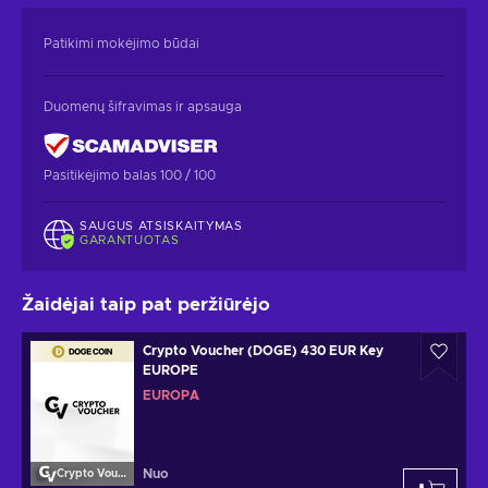
Patikimi mokėjimo būdai
Duomenų šifravimas ir apsauga
Pasitikėjimo balas 100 / 100
SAUGUS ATSISKAITYMAS
GARANTUOTAS
Žaidėjai taip pat peržiūrėjo
Crypto Voucher (DOGE) 430 EUR Key
EUROPE
EUROPA
Nuo
Crypto Voucher