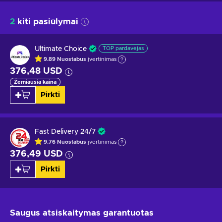
2
kiti pasiūlymai
Ultimate Choice
TOP pardavėjas
9.89
Nuostabus
įvertinimas
376,48 USD
Žemiausia kaina
Pirkti
Fast Delivery 24/7
9.76
Nuostabus
įvertinimas
376,49 USD
Pirkti
Saugus atsiskaitymas
garantuotas