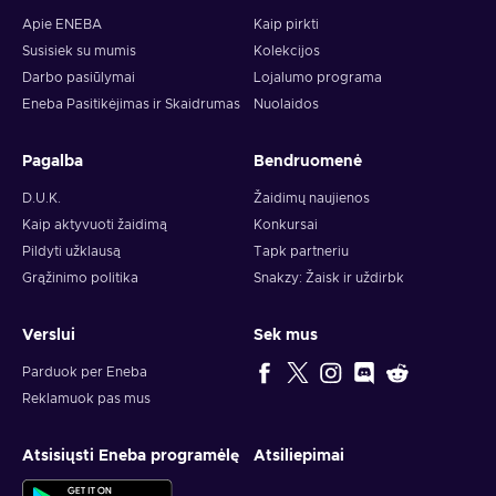
Apie ENEBA
Kaip pirkti
Susisiek su mumis
Kolekcijos
Darbo pasiūlymai
Lojalumo programa
Eneba Pasitikėjimas ir Skaidrumas
Nuolaidos
Pagalba
Bendruomenė
D.U.K.
Žaidimų naujienos
Kaip aktyvuoti žaidimą
Konkursai
Pildyti užklausą
Tapk partneriu
Grąžinimo politika
Snakzy: Žaisk ir uždirbk
Verslui
Sek mus
Parduok per Eneba
Reklamuok pas mus
Atsisiųsti Eneba programėlę
Atsiliepimai