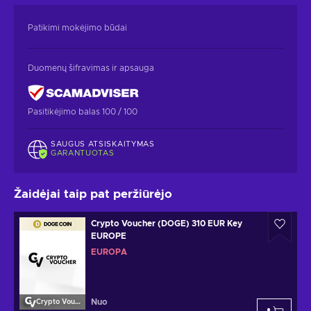
Patikimi mokėjimo būdai
Duomenų šifravimas ir apsauga
Pasitikėjimo balas 100 / 100
SAUGUS ATSISKAITYMAS
GARANTUOTAS
Žaidėjai taip pat peržiūrėjo
Crypto Voucher (DOGE) 310 EUR Key
EUROPE
EUROPA
Nuo
Crypto Voucher