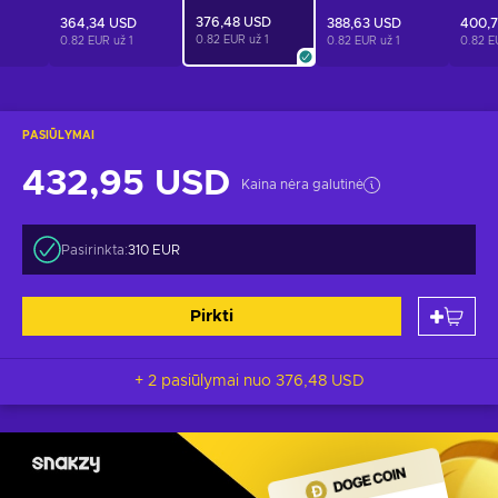
376,48 USD
364,34 USD
388,63 USD
400,
0.82 EUR už
1
0.82 EUR už
1
0.82 EUR už
1
0.82 E
PASIŪLYMAI
432,95 USD
Kaina nėra galutinė
Pasirinkta:
310 EUR
Pirkti
+ 2 pasiūlymai nuo
376,48 USD