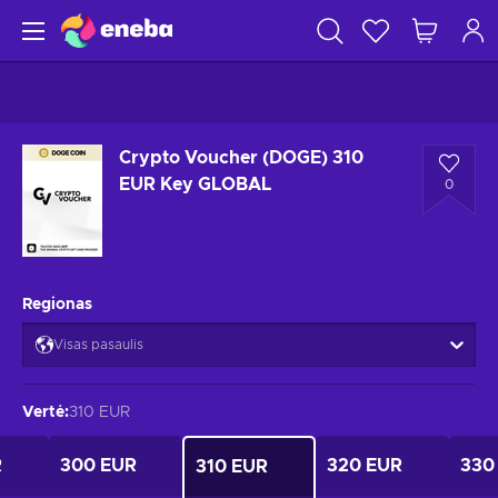
Crypto Voucher (DOGE) 310
EUR Key GLOBAL
0
Regionas
Visas pasaulis
Vertė
:
310 EUR
R
300 EUR
320 EUR
330
310 EUR