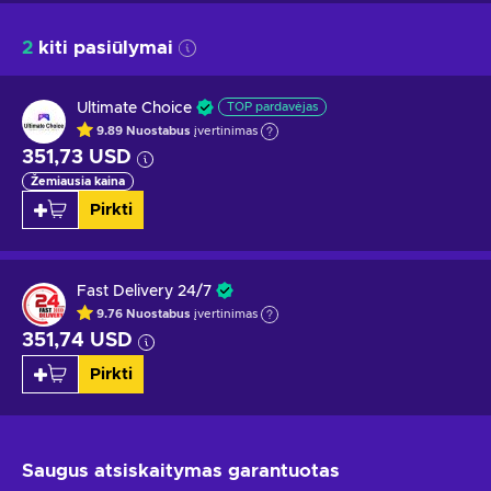
2
kiti pasiūlymai
Ultimate Choice
TOP pardavėjas
9.89
Nuostabus
įvertinimas
351,73 USD
Žemiausia kaina
Pirkti
Fast Delivery 24/7
9.76
Nuostabus
įvertinimas
351,74 USD
Pirkti
Saugus atsiskaitymas
garantuotas