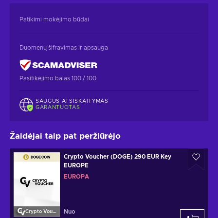
Patikimi mokėjimo būdai
Duomenų šifravimas ir apsauga
Pasitikėjimo balas 100 / 100
SAUGUS ATSISKAITYMAS
GARANTUOTAS
Žaidėjai taip pat peržiūrėjo
Crypto Voucher (DOGE) 290 EUR Key
EUROPE
EUROPA
Nuo
Crypto Voucher