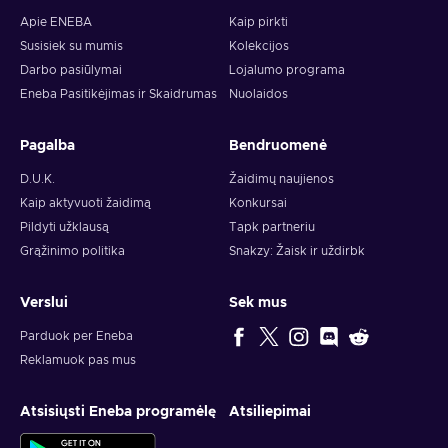
Apie ENEBA
Kaip pirkti
Susisiek su mumis
Kolekcijos
Darbo pasiūlymai
Lojalumo programa
Eneba Pasitikėjimas ir Skaidrumas
Nuolaidos
Pagalba
Bendruomenė
D.U.K.
Žaidimų naujienos
Kaip aktyvuoti žaidimą
Konkursai
Pildyti užklausą
Tapk partneriu
Grąžinimo politika
Snakzy: Žaisk ir uždirbk
Verslui
Sek mus
Parduok per Eneba
Reklamuok pas mus
Atsisiųsti Eneba programėlę
Atsiliepimai