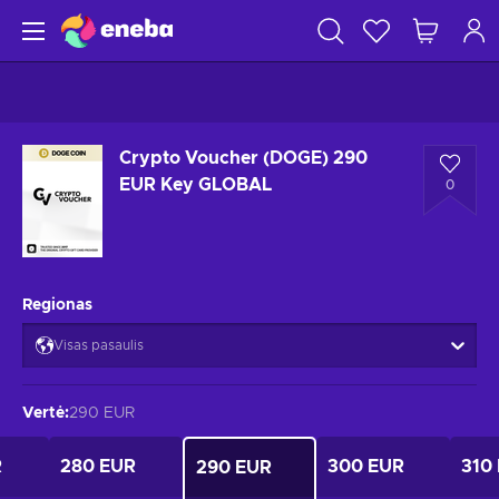
Crypto Voucher (DOGE) 290
EUR Key GLOBAL
0
Regionas
Visas pasaulis
Vertė
:
290 EUR
R
280 EUR
300 EUR
310
290 EUR