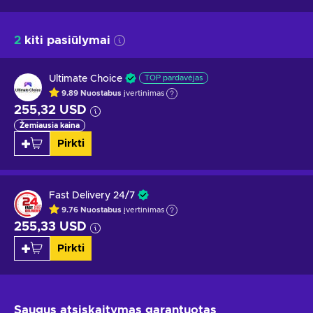
2
kiti pasiūlymai
Ultimate Choice
TOP pardavėjas
9.89
Nuostabus
įvertinimas
255,32 USD
Žemiausia kaina
Pirkti
Fast Delivery 24/7
9.76
Nuostabus
įvertinimas
255,33 USD
Pirkti
Saugus atsiskaitymas
garantuotas