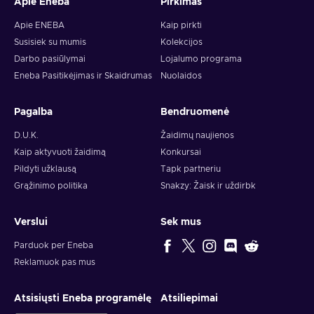
Apie Eneba
Pirkimas
Apie ENEBA
Kaip pirkti
Susisiek su mumis
Kolekcijos
Darbo pasiūlymai
Lojalumo programa
Eneba Pasitikėjimas ir Skaidrumas
Nuolaidos
Pagalba
Bendruomenė
D.U.K.
Žaidimų naujienos
Kaip aktyvuoti žaidimą
Konkursai
Pildyti užklausą
Tapk partneriu
Grąžinimo politika
Snakzy: Žaisk ir uždirbk
Verslui
Sek mus
Parduok per Eneba
Reklamuok pas mus
Atsisiųsti Eneba programėlę
Atsiliepimai