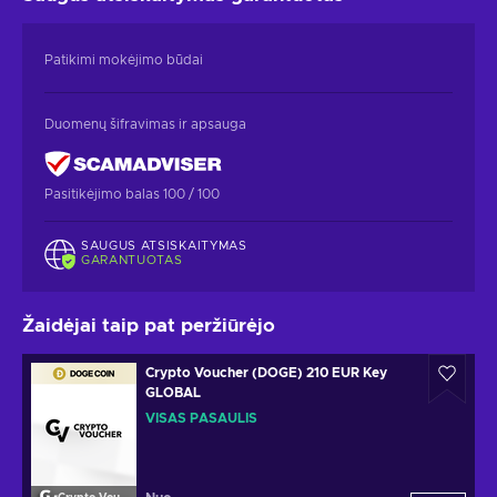
Patikimi mokėjimo būdai
Duomenų šifravimas ir apsauga
Pasitikėjimo balas 100 / 100
SAUGUS ATSISKAITYMAS
GARANTUOTAS
Žaidėjai taip pat peržiūrėjo
Crypto Voucher (DOGE) 210 EUR Key
GLOBAL
VISAS PASAULIS