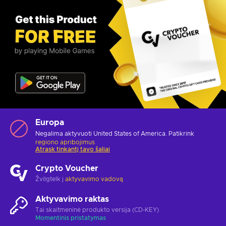
Europa
Negalima aktyvuoti United States of America. Patikrink
regiono apribojimus
Atrask tinkantį tavo šaliai
Crypto Voucher
Žvilgtelk į
aktyvavimo vadovą
Aktyvavimo raktas
Tai skaitmeninė produkto versija (CD-KEY)
Momentinis pristatymas