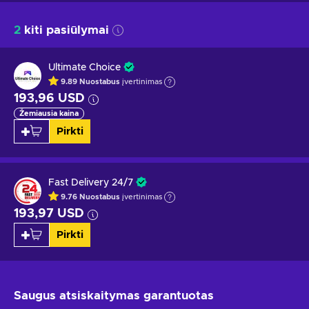
2
kiti pasiūlymai
Ultimate Choice
9.89
Nuostabus
įvertinimas
193,96 USD
Žemiausia kaina
Pirkti
Fast Delivery 24/7
9.76
Nuostabus
įvertinimas
193,97 USD
Pirkti
Saugus atsiskaitymas
garantuotas