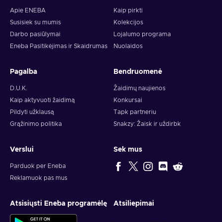
Apie ENEBA
Kaip pirkti
Susisiek su mumis
Kolekcijos
Darbo pasiūlymai
Lojalumo programa
Eneba Pasitikėjimas ir Skaidrumas
Nuolaidos
Pagalba
Bendruomenė
D.U.K.
Žaidimų naujienos
Kaip aktyvuoti žaidimą
Konkursai
Pildyti užklausą
Tapk partneriu
Grąžinimo politika
Snakzy: Žaisk ir uždirbk
Verslui
Sek mus
Parduok per Eneba
Reklamuok pas mus
Atsisiųsti Eneba programėlę
Atsiliepimai