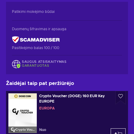
Patikimi mokėjimo būdai
Duomenų šifravimas ir apsauga
Pasitikėjimo balas 100 / 100
SAUGUS ATSISKAITYMAS
GARANTUOTAS
Žaidėjai taip pat peržiūrėjo
Crypto Voucher (DOGE) 160 EUR Key
EUROPE
EUROPA
Nuo
Crypto Voucher