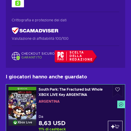
Crittografia e protezione dei dati
Valutazione di affidabilità 100/100
SCELTA
CHECKOUT SICURO
DELLA
GARANTITO
REDAZIONE
I giocatori hanno anche guardato
South Park: The Fractured but Whole
XBOX LIVE Key ARGENTINA
ARGENTINA
Da
8,63 USD
Xbox Live
11
%
di cashback