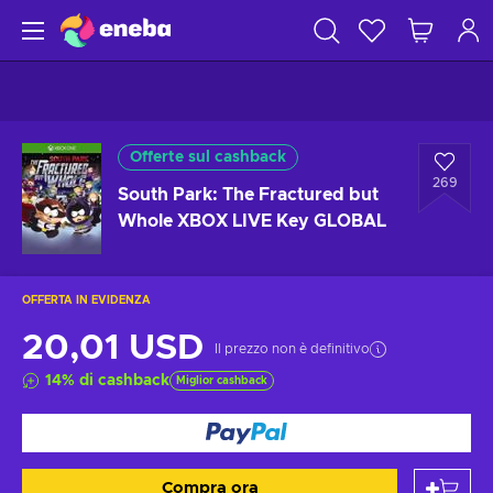
Offerte sul cashback
269
South Park: The Fractured but
Whole XBOX LIVE Key GLOBAL
OFFERTA IN EVIDENZA
20,01 USD
Il prezzo non è definitivo
14
%
di cashback
Miglior cashback
Compra ora