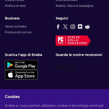
Crea un ticket
Diventa affiliato
Politica di reso
Snakzy: Gioca e Guadagna
Business
Seguici
Vendi su Eneba
Promuoviti con noi
SCELTA
DELLA
REDAZIONE
Scarica l'app di Eneba
Guarda le nostre recensioni
Cookies
Ottieni offerte di gioco personalizzate
Eneba e i suoi partner utilizzano cookie e tecnologie simili per
Iscriviti