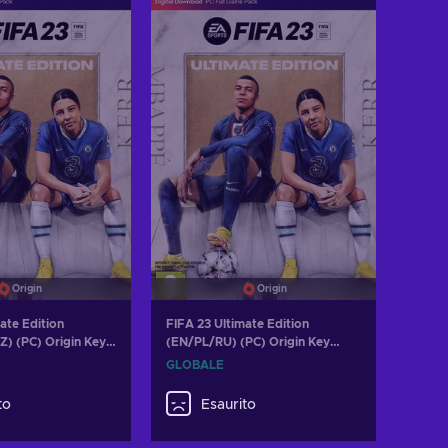
i al carrello
izza offerte
Origin
Origin
ate Edition
FIFA 23 Ultimate Edition
) (PC) Origin Key
(EN/PL/RU) (PC) Origin Key
GLOBAL
GLOBALE
to
Esaurito