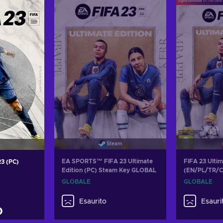
arrello
Aggiungi al carrello
Aggiung
fferte
Visualizza offerte
Visual
Steam
EA SPORTS™ FIFA 23 Ultimate
FIFA 23 Ultim
3 (PC)
Edition (PC) Steam Key GLOBAL
(EN/PL/TR/CZ
GLOBAL
GLOBALE
GLOBALE
Esaurito
Esauri
D