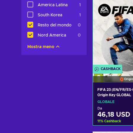
Visualizza o
America Latina
1
South Korea
1
Resto del mondo
0
Nord America
0
Mostra meno
CASHBACK
Origin
FIFA 23 (EN/FR/ES-
Origin Key GLOBAL
GLOBALE
Da
46,18 USD
11
%
Cashback