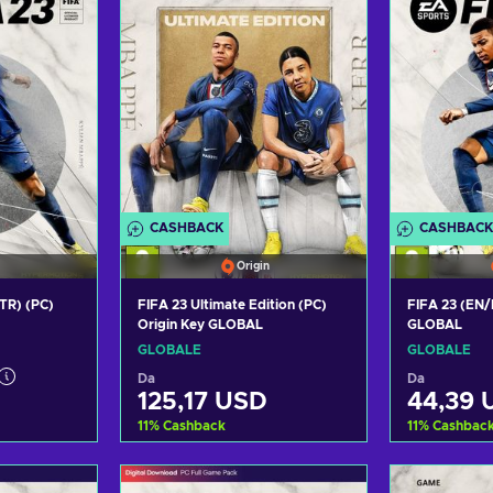
CASHBACK
CASHBACK
Origin
TR) (PC)
FIFA 23 Ultimate Edition (PC)
FIFA 23 (EN/
Origin Key GLOBAL
GLOBAL
GLOBALE
GLOBALE
Da
Da
125,17 USD
44,39 
11
%
Cashback
11
%
Cashbac
arrello
Aggiungi al carrello
Aggiung