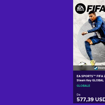
Aggiungi al c
Visualizza o
Steam
EA SPORTS™ FIFA 2
Steam Key GLOBAL
GLOBALE
Da
577,39 US