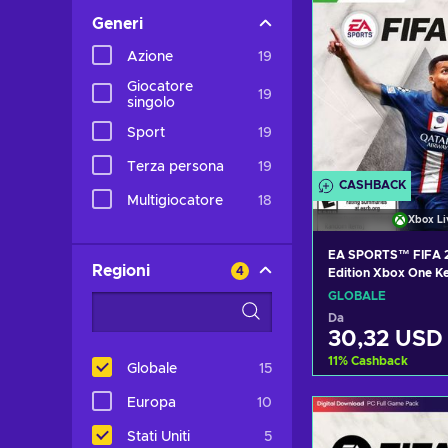
Generi
Azione
19
Giocatore
19
singolo
Sport
19
Terza persona
19
CASHBACK
Multigiocatore
18
Xbox Li
EA SPORTS™ FIFA 2
Regioni
4
Edition Xbox One 
GLOBALE
Da
30,32 USD
11
%
Cashback
Globale
15
Europa
10
Aggiungi al c
Stati Uniti
5
Visualizza o