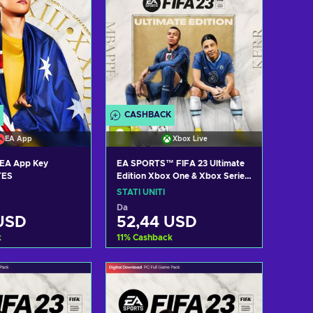
CASHBACK
EA App
Xbox Live
 EA App Key
EA SPORTS™ FIFA 23 Ultimate
TES
Edition Xbox One & Xbox Series
X|S Key UNITED STATES
STATI UNITI
Da
USD
52,44 USD
k
11
%
Cashback
i al carrello
Aggiungi al carrello
izza offerte
Visualizza offerte