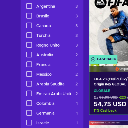
Argentina
3
Brasile
3
Canada
3
Turchia
3
Regno Unito
3
Australia
2
CASHBACK
Francia
2
Origin
Messico
2
FIFA 23 (EN/PL/CZ/
Arabia Saudita
2
Origin Key GLOBAL
GLOBALE
Emirati Arabi Uniti
2
Da
69,99 USD
-22%
54,75 USD
Colombia
1
11
%
Cashback
Germania
1
Aggiungi al c
Israele
1