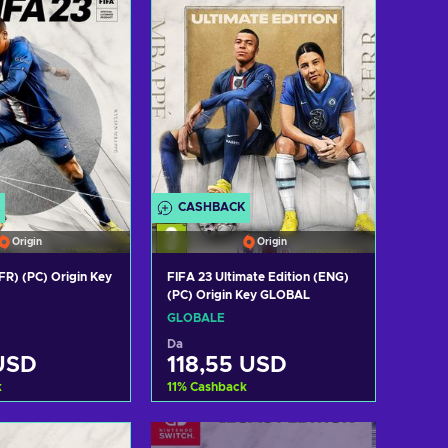
CASHBACK
Origin
Origin
FR) (PC) Origin Key
FIFA 23 Ultimate Edition (ENG)
(PC) Origin Key GLOBAL
GLOBALE
Da
USD
118,55 USD
k
11
%
Cashback
i al carrello
Aggiungi al carrello