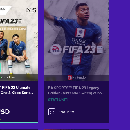
izza offerte
Visualizza offerte
Xbox Live
Nintendo
FIFA 23 Ultimate
EA SPORTS™ FIFA 23 Legacy
 One & Xbox Series
Edition (Nintendo Switch) eShop
BAL
Key UNITED STATES
STATI UNITI
USD
Esaurito
k