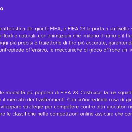
co
atteristica dei giochi FIFA, e FIFA 23 la porta a un livell
luidi e naturali, con animazioni che imitano il ritmo e il flu
saggi più precisi e traiettorie di tiro più accurate, garante
ntropiede offensivo, le meccaniche di gioco offrono un liv
e modalità più popolari di FIFA 23. Costruisci la tua squa
 il mercato dei trasferimenti. Con un’incredibile rosa di g
sviluppare strategie per competere contro altri giocatori ne
re le classifiche nelle competizioni online assicura che con