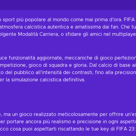
arrello
fferte
lo sport più popolare al mondo come mai prima d’ora. FIFA 
n’atmosfera calcistica autentica e amatissima dai fan. Che 
olgente Modalità Carriera, o sfidare gli amici nel multiplay
roduce funzionalità aggiornate, meccaniche di gioco perfezi
etizione, gioco di squadra e gloria. Dal calcio di base ai m
del pubblico all’intensità dei contrasti, fino alla precisio
r la simulazione calcistica definitiva.
ie, ma un gioco realizzato meticolosamente per offrire un’e
r portare ancora più realismo e precisione in ogni aspetto
 Ecco cosa puoi aspettarti riscattando le tue key di FIFA 23: