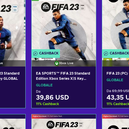
CASHBACK
CASHBACK
ve
Xbox Live
3 Standard
EA SPORTS™ FIFA 23 Standard
FIFA 23 (PC)
Key GLOBAL
Edition Xbox Series X|S Key
GLOBALE
GLOBAL
GLOBALE
Da
69,99 US
Da
39,86 USD
43,35 
11
%
Cashback
11
%
Cashbac
arrello
Aggiungi al carrello
Aggiung
fferte
Visualizza offerte
Visual