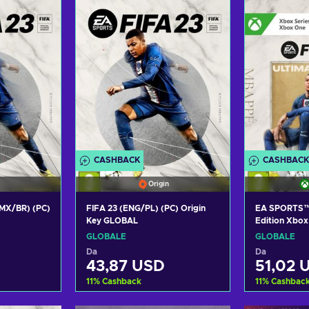
fferte
Visualizza offerte
Visual
CASHBACK
CASHBACK
Origin
MX/BR) (PC)
FIFA 23 (ENG/PL) (PC) Origin
EA SPORTS™ 
Key GLOBAL
Edition Xbox
X|S Key GLO
GLOBALE
GLOBALE
Da
Da
43,87 USD
51,02 
11
%
Cashback
11
%
Cashbac