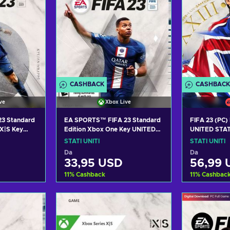
CASHBACK
CASHBACK
ve
Xbox Live
3 Standard
EA SPORTS™ FIFA 23 Standard
FIFA 23 (PC)
 X|S Key
Edition Xbox One Key UNITED
UNITED STA
STATES
STATI UNITI
STATI UNITI
Da
Da
33,95 USD
56,99 
11
%
Cashback
11
%
Cashbac
arrello
Aggiungi al carrello
Aggiung
fferte
Visualizza offerte
Visual