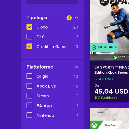
Tipologia
2
Gioco
20
DLC
3
Crediti In-Game
0
CASHBACK
Xbox Li
Piattaforme
EA SPORTS™ FIFA 2
Edition Xbox Series
Origin
10
UNITED STATES
STATI UNITI
Da
Xbox Live
6
45,04 USD
Steam
2
11
%
Cashback
EA App
1
Aggiungi al c
Nintendo
1
Visualizza o