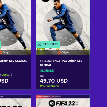
CASHBACK
Origin
Origin
 Origin Key GLOBAL
FIFA 23 (ENG) (PC) Origin Key
GLOBAL
GLOBALE
D
-38%
Da
USD
49,70 USD
k
11
%
Cashback
i al carrello
Aggiungi al carrello
izza offerte
Visualizza offerte