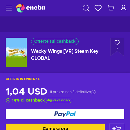
Offerte sul cashback
2
Wacky Wings [VR] Steam Key
GLOBAL
OFFERTA IN EVIDENZA
1,04 USD
Il prezzo non è definitivo
14
%
di cashback
Miglior cashback
Compra ora