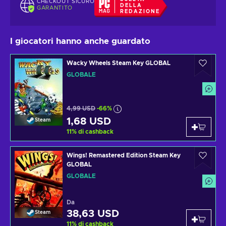
CHECKOUT SICURO
DELLA
GARANTITO
REDAZIONE
I giocatori hanno anche guardato
Wacky Wheels Steam Key GLOBAL
GLOBALE
4,99 USD
-66%
1,68 USD
Steam
11
%
di cashback
Wings! Remastered Edition Steam Key
GLOBAL
GLOBALE
Da
38,63 USD
Steam
11
%
di cashback