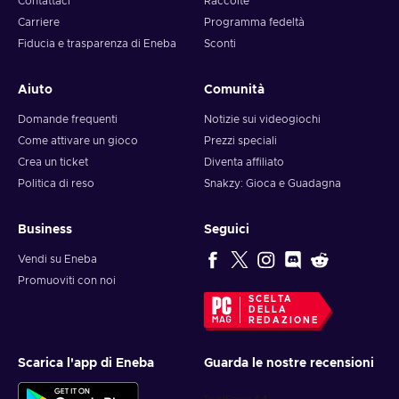
Contattaci
Raccolte
Carriere
Programma fedeltà
Fiducia e trasparenza di Eneba
Sconti
Aiuto
Comunità
Domande frequenti
Notizie sui videogiochi
Come attivare un gioco
Prezzi speciali
Crea un ticket
Diventa affiliato
Politica di reso
Snakzy: Gioca e Guadagna
Business
Seguici
Vendi su Eneba
Promuoviti con noi
SCELTA
DELLA
REDAZIONE
Scarica l'app di Eneba
Guarda le nostre recensioni