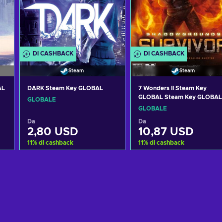
DI CASHBACK
DI CASHBACK
Steam
Steam
AL
DARK Steam Key GLOBAL
7 Wonders II Steam Key
GLOBAL Steam Key GLOBAL
GLOBALE
GLOBALE
Da
Da
2,80 USD
10,87 USD
11
%
di cashback
11
%
di cashback
Aggiungi al carrello
Aggiungi al carrello
Visualizza offerte
Visualizza offerte