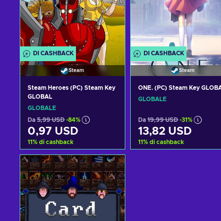
DI CASHBACK
DI CASHBACK
Steam
Steam
Steam Heroes (PC) Steam Key
ONE. (PC) Steam Key GLOB
GLOBAL
GLOBALE
GLOBALE
Da
5,99 USD
-84%
Da
19,99 USD
-31%
0,97 USD
13,82 USD
11
%
di cashback
11
%
di cashback
Aggiungi al carrello
Aggiungi al carrello
Visualizza offerte
Visualizza offerte