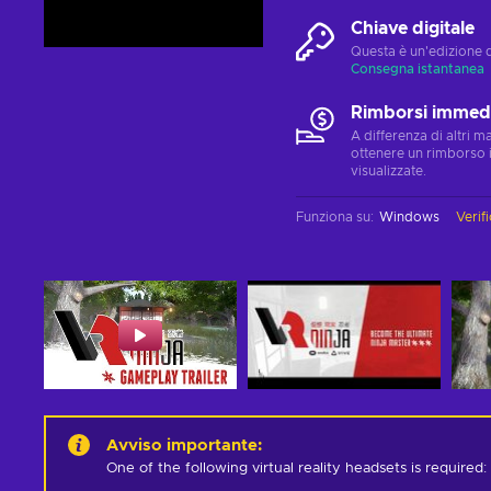
Chiave digitale
Questa è un'edizione 
Consegna istantanea
Rimborsi immedi
A differenza di altri 
ottenere un rimborso 
visualizzate.
Funziona su
:
Windows
Verifi
Avviso importante
:
One of the following virtual reality headsets is required: