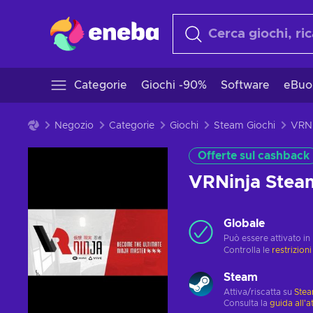
Categorie
Giochi -90%
Software
eBuo
Negozio
Categorie
Giochi
Steam Giochi
Offerte sul cashback
VRNinja Ste
Globale
Può essere attivato in
Controlla le
restrizioni
Steam
Attiva/riscatta su
Ste
Consulta la
guida all'a