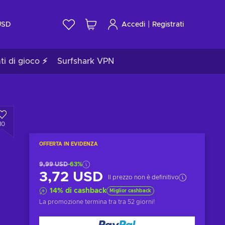
|
USD
Accedi
Registrati
ti di gioco ⚡
Surfshark VPN
10
OFFERTA IN EVIDENZA
9,99 USD
-63%
3,72 USD
Il prezzo non è definitivo
14
%
di cashback
Miglior cashback
La promozione termina tra
tra 52 giorni
!