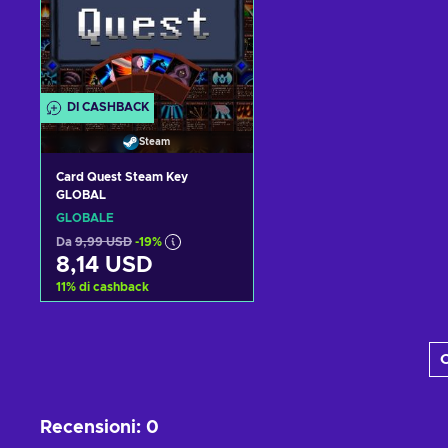
DI CASHBACK
Steam
Card Quest Steam Key
GLOBAL
GLOBALE
Da
9,99 USD
-19%
8,14 USD
11
%
di cashback
Aggiungi al carrello
C
Visualizza offerte
Recensioni
:
0