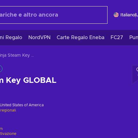
Italiano
ni Regalo
NordVPN
Carte Regalo Eneba
FC27
Pun
VRNinja Steam Key GLOBAL
am Key GLOBAL
United States of America
 regionali
am
ttivazione