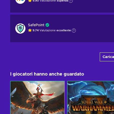
9.90
Valutazione
superba
SafePoint
9.74
Valutazione
eccellente
Carica
I giocatori hanno anche guardato