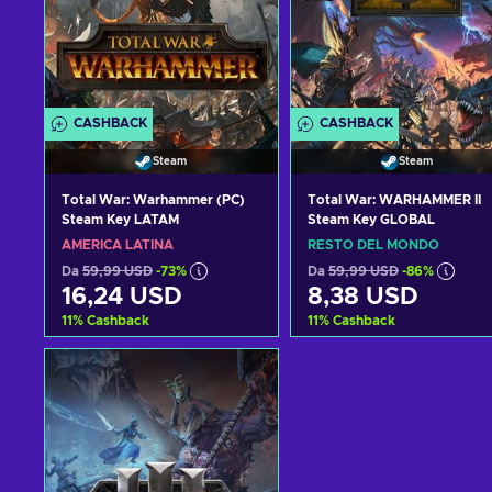
CASHBACK
CASHBACK
Steam
Steam
Total War: Warhammer (PC)
Total War: WARHAMMER II
Steam Key LATAM
Steam Key GLOBAL
AMERICA LATINA
RESTO DEL MONDO
Da
59,99 USD
-73%
Da
59,99 USD
-86%
16,24 USD
8,38 USD
11
%
Cashback
11
%
Cashback
Aggiungi al carrello
Aggiungi al carrello
Visualizza offerte
Visualizza offerte