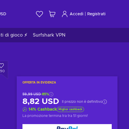
|
USD
Accedi
Registrati
ti di gioco ⚡
Surfshark VPN
790
OFFERTA IN EVIDENZA
59,99 USD
-85%
8,82 USD
Il prezzo non è definitivo
14
%
Cashback
Miglior cashback
La promozione termina tra
tra 51 giorni
!