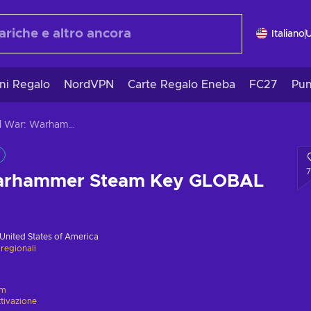
Italiano
ni Regalo
NordVPN
Carte Regalo Eneba
FC27
Pun
Total War: Warhammer Steam Key GLOBAL
Warhammer Steam Key GLOBAL
United States of America
 regionali
am
ttivazione