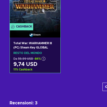
CASHBACK
Steam
Total War: WARHAMMER III
(PC) Steam Key GLOBAL
RESTO DEL MONDO
Da
59,99 USD
-84%
9,74 USD
11
%
Cashback
Aggiungi al carrello
C
Visualizza offerte
Recensioni
:
3