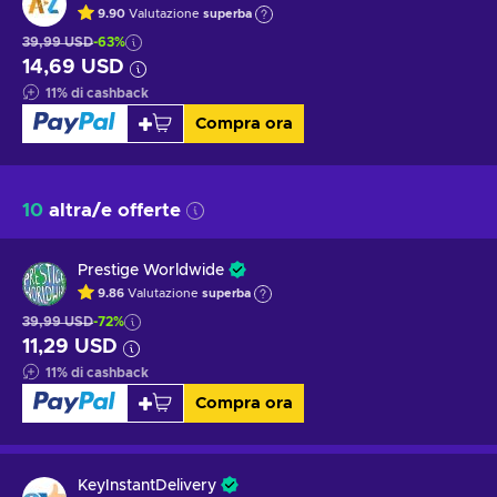
9.90
Valutazione
superba
39,99 USD
-63%
14,69 USD
11
%
di cashback
Compra ora
10
altra/e offerte
Prestige Worldwide
9.86
Valutazione
superba
39,99 USD
-72%
11,29 USD
11
%
di cashback
Compra ora
KeyInstantDelivery