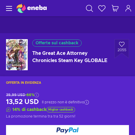
Offerte sul cashback
2055
The Great Ace Attorney
Chronicles Steam Key GLOBALE
OFFERTA IN EVIDENZA
39,99 USD
-66%
13,52 USD
Il prezzo non è definitivo
14
%
di cashback
Miglior cashback
La promozione termina tra
tra 52 giorni
!