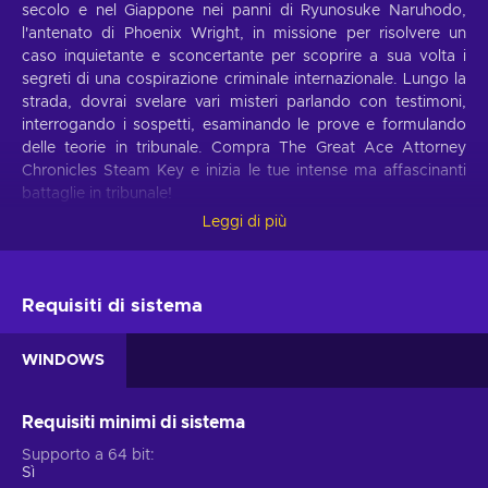
secolo e nel Giappone nei panni di Ryunosuke Naruhodo,
l'antenato di Phoenix Wright, in missione per risolvere un
caso inquietante e sconcertante per scoprire a sua volta i
segreti di una cospirazione criminale internazionale. Lungo la
strada, dovrai svelare vari misteri parlando con testimoni,
interrogando i sospetti, esaminando le prove e formulando
delle teorie in tribunale. Compra The Great Ace Attorney
Chronicles Steam Key e inizia le tue intense ma affascinanti
battaglie in tribunale!
Leggi di più
Caratteristiche The Great Ace Attorney
Chronicles
Dalla scena del crimine all'aula del tribunale, il divertimento e
Requisiti di sistema
il dramma ti seguiranno ad ogni passo fino a quando non
scoprirai il più grande mistero dell’intera nazione. Hai
WINDOWS
l'ingegno e le capacità per dedurre ciò che è realmente
accaduto alle vittime?
Requisiti minimi di sistema
Un contesto affascinante.
La Londra vittoriana e il
Supporto a 64 bit
Giappone non sono mai stati così belli, ed è tutto grazie
Sì
allo stile distinto che combina immagini simili ad anime