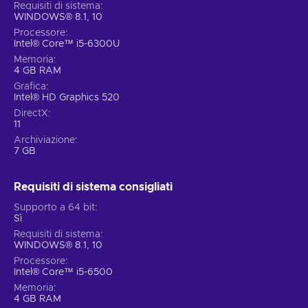
Requisiti di sistema
con modelli 3D - è reso tutto migliore dalle varie
WINDOWS® 8.1, 10
caratteristiche della qualità della vita come riconoscimenti
Processore
e salvataggio automatico;
Intel® Core™ i5-6300U
10 capitoli.
Oltre 50 ore di contenuti attendono i curiosi
Memoria
4 GB RAM
detective desiderosi di aiutare i loro clienti in tribunale:
raccogli prove, ispeziona le ambientazioni, ricostruisci
Grafica
Intel® HD Graphics 520
cosa è successo e presentare il tuo caso in tribunale;
DirectX
Modalità storia.
Sei più incuriosito dal dramma?
11
Questa modalità di avanzamento automatico ti consente
Archiviazione
di rilassarti, senza stressarti nel tentativo di risolvere casi
7 GB
complicati, e guardare la storia svolgersi;
Funzione di assistenza.
Sia che tu rimanga bloccato su
Requisiti di sistema consigliati
un caso particolarmente difficile o che sia la prima volta
Supporto a 64 bit
che ti imbatti in un gioco di questo genre, questa pratica
Sì
funzione ti aiuterà nei momenti di bisogno fornendoti dei
Requisiti di sistema
suggerimenti;
WINDOWS® 8.1, 10
Prezzo basso per The Great Ace Attorney Chronicles.
Processore
Intel® Core™ i5-6500
Preparati a gridare "Obiezione!"
Memoria
4 GB RAM
Con The Great Ace Attorney Chronicles Steam Key,