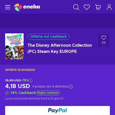
Offerte sul cashback
44
The Disney Afternoon Collection
(PC) Steam Key EUROPE
OFFERTA IN EVIDENZA
19,99 USD
-79%
4,18 USD
Il prezzo non è definitivo
14
%
Cashback
Miglior cashback
La promozione termina tra
tra 51 giorni
!