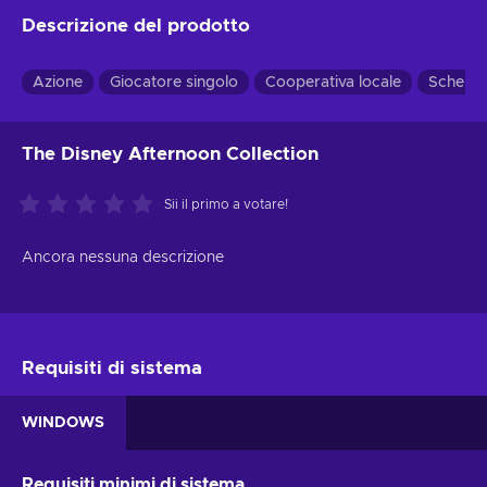
Descrizione del prodotto
Azione
Giocatore singolo
Cooperativa locale
Schermo
The Disney Afternoon Collection
Sii il primo a votare!
Ancora nessuna descrizione
Requisiti di sistema
WINDOWS
Requisiti minimi di sistema