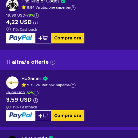
The King of Codes
9.84
Valutazione
superba
19,99 USD
-79%
4,22 USD
11
%
Cashback
Compra ora
11
altra/e offerte
HoGames
9.75
Valutazione
superba
19,99 USD
-82%
3,59 USD
11
%
Cashback
Compra ora