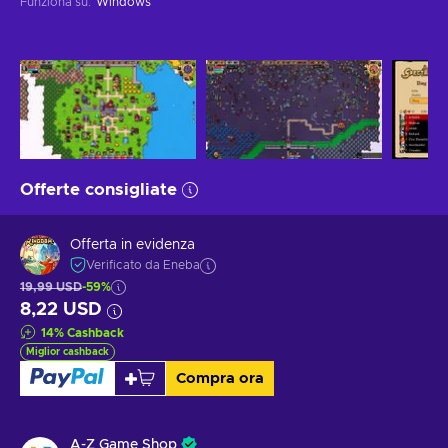
Funziona su
:
Windows
Offerte consigliate
Offerta in evidenza
Verificato da Eneba
19,99 USD
-59%
8,22 USD
14
%
Cashback
Miglior cashback
Compra ora
A-Z Game Shop