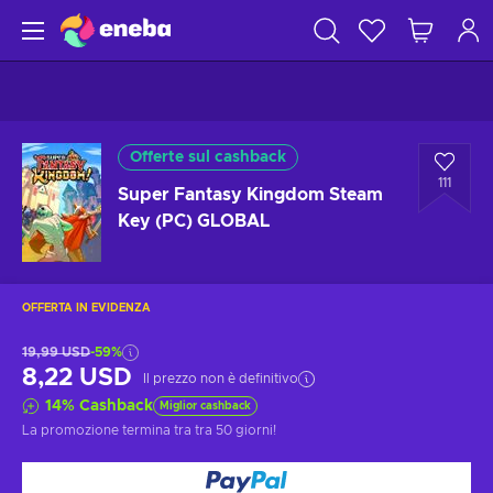
Offerte sul cashback
111
Super Fantasy Kingdom Steam
Key (PC) GLOBAL
OFFERTA IN EVIDENZA
19,99 USD
-59%
8,22 USD
Il prezzo non è definitivo
14
%
Cashback
Miglior cashback
La promozione termina tra
tra 50 giorni
!