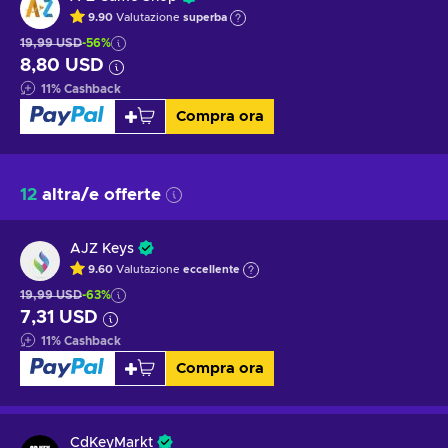
9.90
Valutazione
superba
19,99 USD
-56%
8,80 USD
11
%
Cashback
Compra ora
12
altra/e offerte
AJZ Keys
9.60
Valutazione
eccellente
19,99 USD
-63%
7,31 USD
11
%
Cashback
Compra ora
CdKeyMarkt