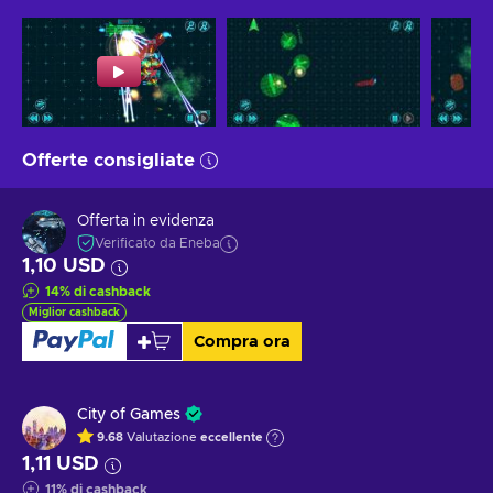
Offerte consigliate
Offerta in evidenza
Verificato da Eneba
1,10 USD
14
%
di cashback
Miglior cashback
Compra ora
City of Games
9.68
Valutazione
eccellente
1,11 USD
11
%
di cashback