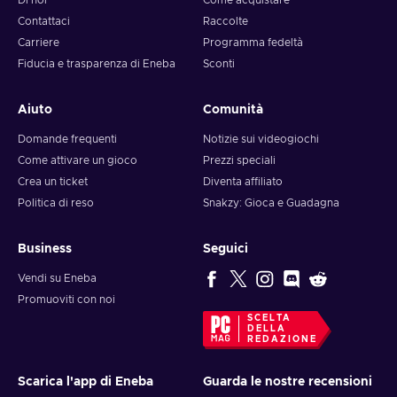
Di noi
Come acquistare
Contattaci
Raccolte
Carriere
Programma fedeltà
Fiducia e trasparenza di Eneba
Sconti
Aiuto
Comunità
Domande frequenti
Notizie sui videogiochi
Come attivare un gioco
Prezzi speciali
Crea un ticket
Diventa affiliato
Politica di reso
Snakzy: Gioca e Guadagna
Business
Seguici
Vendi su Eneba
Promuoviti con noi
SCELTA
DELLA
REDAZIONE
Scarica l'app di Eneba
Guarda le nostre recensioni