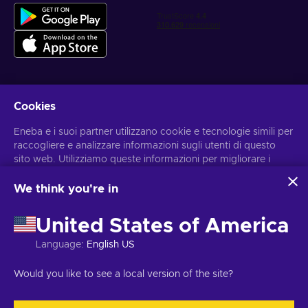
Cookies
Ottieni offerte di gioco personalizzate
Eneba e i suoi partner utilizzano cookie e tecnologie simili per
Iscriviti
raccogliere e analizzare informazioni sugli utenti di questo
sito web. Utilizziamo queste informazioni per migliorare i
Puoi annullare l'iscrizione in qualsiasi momento. Visita
l'informativa
sulla Privacy
per maggiori informazioni.
contenuti, la pubblicità e altri servizi offerti sul sito. I tuoi dati
personali potrebbero anche essere usati per personalizzare
We think you're in
gli annunci pubblicitari.
Italiano
USD
Cliccando su “Accetta tutto”, acconsenti all'uso di queste
United States of America
tecnologie da parte di Eneba e dei suoi partner. Puoi
modificare il tuo consenso cliccando su “Personalizza”.
Language
:
English US
Per ulteriori informazioni sulle modalità di utilizzo dei tuoi dati
da parte di Google, consulta
Sicurezza e privacy di Google
Copyright © 2026 Eneba. Tutti i diritti sono riservati.
JSC ‘’Helis play’’,
Would you like to see a local version of the site?
Business
.
via Gyneju 4333, Vilnius, Repubblica della Lituania
Termini e
condizioni
,
Informativa sulla Privacy
,
Preferenze sui cookies
.