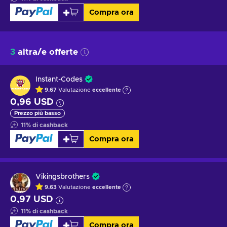
Compra ora
3
altra/e offerte
Instant-Codes
9.67
Valutazione
eccellente
0,96 USD
Prezzo più basso
11
%
di cashback
Compra ora
Vikingsbrothers
9.63
Valutazione
eccellente
0,97 USD
11
%
di cashback
Compra ora