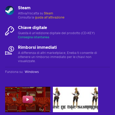
Steam
Attiva/riscatta su
Steam
Consulta la
guida all'attivazione
Chiave digitale
Questa è un'edizione digitale del prodotto (CD-KEY)
Consegna istantanea
Rimborsi immediati
A differenza di altri marketplace, Eneba ti consente di
ottenere un rimborso immediato per le chiavi non
visualizzate.
Funziona su
:
Windows