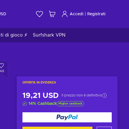
|
USD
Accedi
Registrati
ti di gioco ⚡
Surfshark VPN
148
OFFERTA IN EVIDENZA
19,21 USD
Il prezzo non è definitivo
14
%
Cashback
Miglior cashback