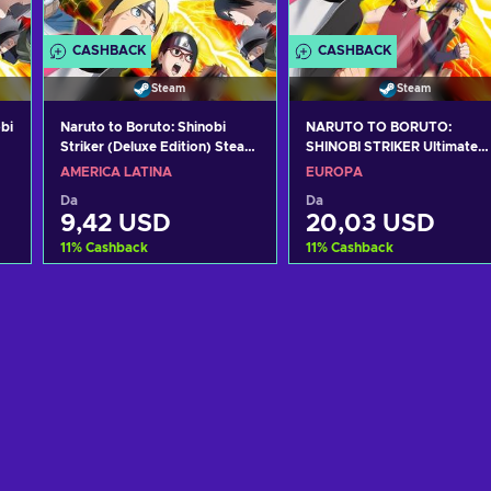
CASHBACK
CASHBACK
Steam
Steam
bi
Naruto to Boruto: Shinobi
NARUTO TO BORUTO:
Striker (Deluxe Edition) Steam
SHINOBI STRIKER Ultimate
Key LATAM
Edition (PC) Steam Key
AMERICA LATINA
EUROPA
EUROPE
Da
Da
9,42 USD
20,03 USD
11
%
Cashback
11
%
Cashback
Aggiungi al carrello
Aggiungi al carrello
Visualizza offerte
Visualizza offerte