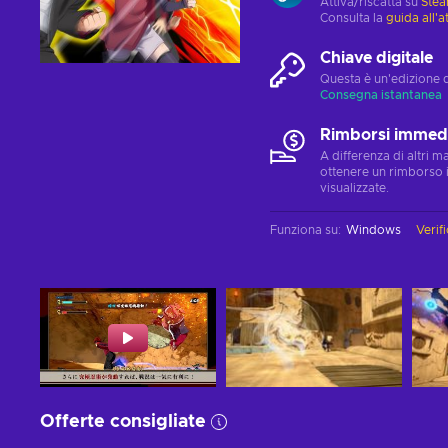
Attiva/riscatta su
Ste
Consulta la
guida all'a
Chiave digitale
Questa è un'edizione 
Consegna istantanea
Rimborsi immedi
A differenza di altri 
ottenere un rimborso 
visualizzate.
Funziona su
:
Windows
Verifi
Offerte consigliate