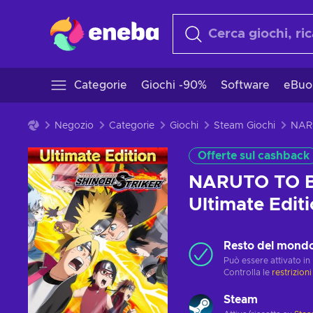
Categorie
Giochi -90%
Software
eBuo
Negozio
Categorie
Giochi
Steam Giochi
Offerte sul cashback
NARUTO TO B
Ultimate Edi
Resto del mond
Può essere attivato in
Controlla le
restrizioni
Steam