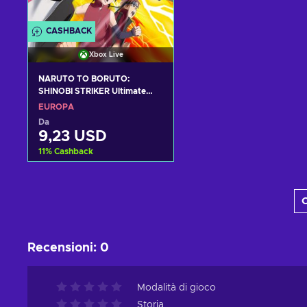
CASHBACK
Xbox Live
NARUTO TO BORUTO:
SHINOBI STRIKER Ultimate
Edition XBOX LIVE Key
EUROPA
EUROPE
Da
9,23 USD
11
%
Cashback
Aggiungi al carrello
C
Visualizza offerte
Recensioni
:
0
Modalità di gioco
Storia