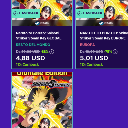
CASHBACK
CASHBACK
Steam
Steam
Naruto to Boruto: Shinobi
NARUTO TO BORUTO: Shino
Striker Steam Key GLOBAL
Striker Steam Key EUROPE
RESTO DEL MONDO
EUROPA
Da
39,99 USD
-88%
Da
19,99 USD
-75%
4,88 USD
5,01 USD
11
%
Cashback
11
%
Cashback
Aggiungi al carrello
Aggiungi al carrello
Visualizza offerte
Visualizza offerte