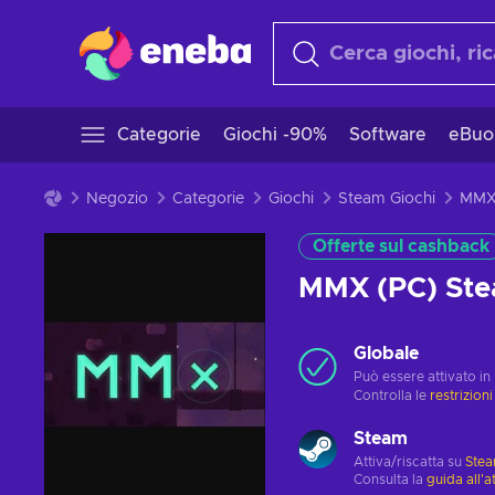
Categorie
Giochi -90%
Software
eBuo
Negozio
Categorie
Giochi
Steam Giochi
Offerte sul cashback
MMX (PC) St
Globale
Può essere attivato in
Controlla le
restrizioni
Steam
Attiva/riscatta su
Ste
Consulta la
guida all'a