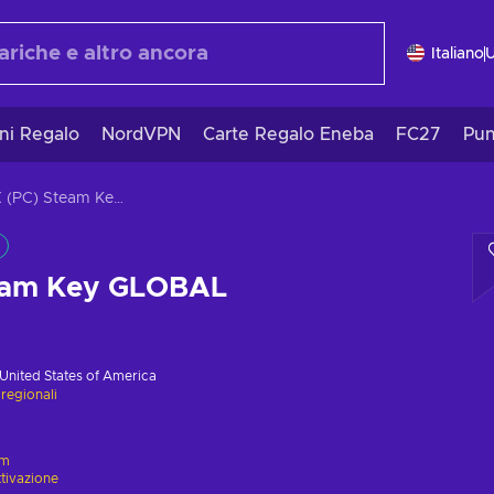
Italiano
ni Regalo
NordVPN
Carte Regalo Eneba
FC27
Pun
MMX (PC) Steam Key GLOBAL
eam Key GLOBAL
United States of America
 regionali
am
ttivazione