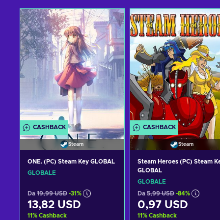
CASHBACK
CASHBACK
Steam
Steam
ONE. (PC) Steam Key GLOBAL
Steam Heroes (PC) Steam K
GLOBAL
GLOBALE
GLOBALE
Da
19,99 USD
-31%
Da
5,99 USD
-84%
13,82 USD
0,97 USD
11
%
Cashback
11
%
Cashback