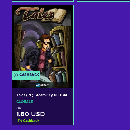
Aggiungi al carrello
Aggiungi al carrello
Visualizza offerte
Visualizza offerte
CASHBACK
Steam
Tales (PC) Steam Key GLOBAL
GLOBALE
Da
1,60 USD
11
%
Cashback