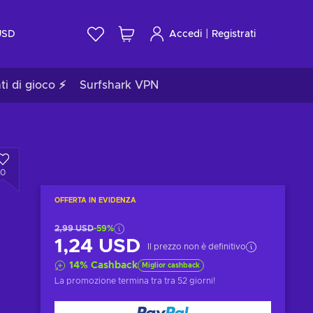
|
USD
Accedi
Registrati
ti di gioco ⚡
Surfshark VPN
0
OFFERTA IN EVIDENZA
2,99 USD
-59%
1,24 USD
Il prezzo non è definitivo
14
%
Cashback
Miglior cashback
La promozione termina tra
tra 52 giorni
!