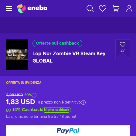
Offerte sul cashback
27
Lop Nor Zombie VR Steam Key
GLOBAL
OFFERTA IN EVIDENZA
2,99 USD
-39%
1,83 USD
Il prezzo non è definitivo
14
%
Cashback
Miglior cashback
La promozione termina tra
tra 48 giorni
!