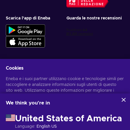
DELLA
REDAZIONE
Scarica l'app di Eneba
Guarda le nostre recensioni
Cookies
Ottieni offerte di gioco personalizzate
Eneba e i suoi partner utilizzano cookie e tecnologie simili per
Iscriviti
raccogliere e analizzare informazioni sugli utenti di questo
sito web. Utilizziamo queste informazioni per migliorare i
Puoi annullare l'iscrizione in qualsiasi momento. Visita
l'informativa
sulla Privacy
per maggiori informazioni
contenuti, la pubblicità e altri servizi offerti sul sito. I tuoi dati
personali potrebbero anche essere usati per personalizzare
We think you're in
gli annunci pubblicitari.
Italiano
USD
Cliccando su “Accetta tutto”, acconsenti all'uso di queste
United States of America
tecnologie da parte di Eneba e dei suoi partner. Puoi
modificare il tuo consenso cliccando su “Personalizza”.
Language
:
English US