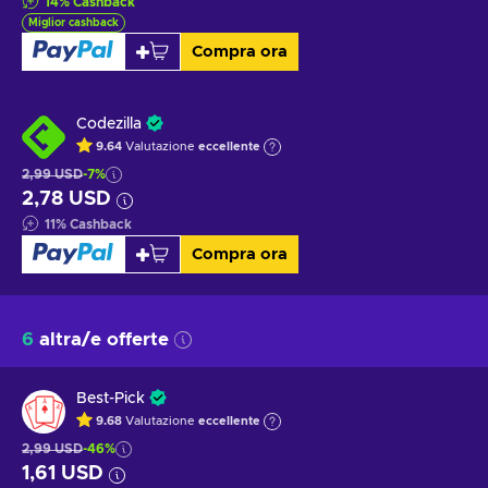
14
%
Cashback
Miglior cashback
Compra ora
Codezilla
9.64
Valutazione
eccellente
2,99 USD
-7%
2,78 USD
11
%
Cashback
Compra ora
6
altra/e offerte
Best-Pick
9.68
Valutazione
eccellente
2,99 USD
-46%
1,61 USD