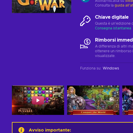
Attiva/riscatta su
Ste
Consulta la
guida all'a
Chiave digitale
Questa è un'edizione 
Consegna istantanea
Rimborsi immedi
A differenza di altri 
ottenere un rimborso 
visualizzate.
Funziona su
:
Windows
Avviso importante
: