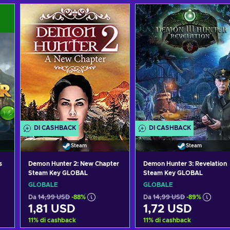
DI CASHBACK
DI CASHBACK
Steam
Steam
s
Demon Hunter 2: New Chapter
Demon Hunter 3: Revelation
Steam Key GLOBAL
Steam Key GLOBAL
GLOBALE
GLOBALE
Da
14,99 USD
-88%
Da
14,99 USD
-89%
1,81 USD
1,72 USD
11
%
di cashback
11
%
di cashback