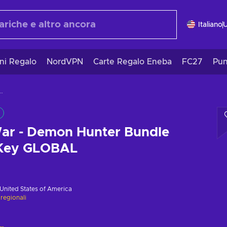
Italiano
ni Regalo
NordVPN
Carte Regalo Eneba
FC27
Pun
n Hunter Bundle (DLC) Steam Key GLOBAL
ar - Demon Hunter Bundle
 Key GLOBAL
United States of America
 regionali