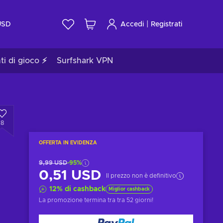
|
USD
Accedi
Registrati
ti di gioco ⚡
Surfshark VPN
8
OFFERTA IN EVIDENZA
9,99 USD
-95%
0,51 USD
Il prezzo non è definitivo
12
%
di cashback
Miglior cashback
La promozione termina tra
tra 52 giorni
!