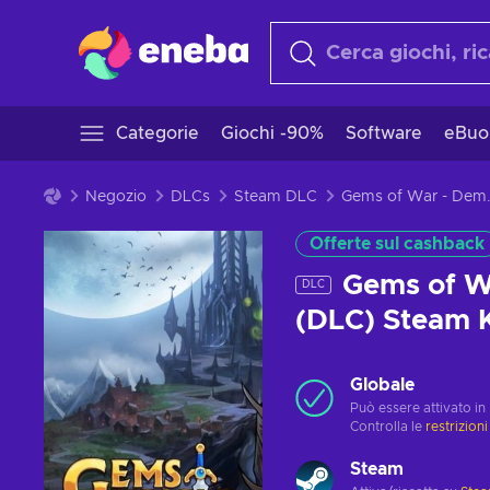
Categorie
Giochi -90%
Software
eBuo
Negozio
DLCs
Steam DLC
Gems of War - Demo
Offerte sul cashback
Gems of W
DLC
(DLC) Steam
Globale
Può essere attivato in
Controlla le
restrizioni
Steam