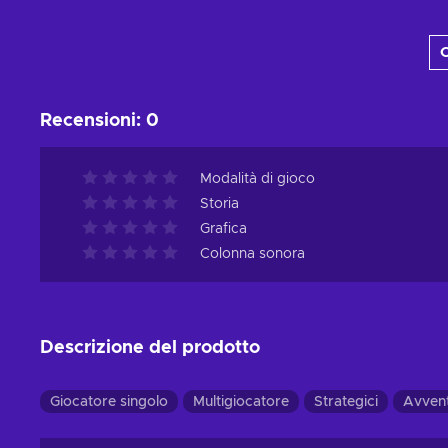
Aggiungi al carrello
C
Visualizza offerte
Recensioni
:
0
Modalità di gioco
Storia
Grafica
Colonna sonora
Descrizione del prodotto
Giocatore singolo
Multigiocatore
Strategici
Avven