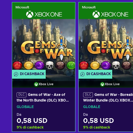
DI CASHBACK
DI CASHBACK
Xbox Live
Xbox Live
Gems of War - Axe of
Gems of War - Boreali
DLC
DLC
the North Bundle (DLC) XBOX
Winter Bundle (DLC) XBOX
LIVE Key GLOBAL
LIVE Key GLOBAL
GLOBALE
GLOBALE
Da
Da
0,58 USD
0,58 USD
9
%
di cashback
9
%
di cashback