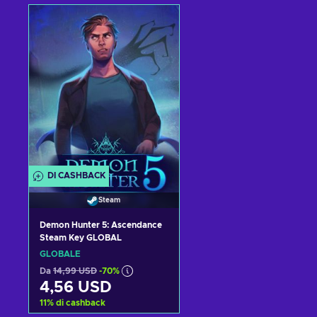
Aggiungi al carrello
Aggiungi al carrello
Visualizza offerte
Visualizza offerte
DI CASHBACK
Steam
Demon Hunter 5: Ascendance
Steam Key GLOBAL
GLOBALE
Da
14,99 USD
-70%
4,56 USD
11
%
di cashback