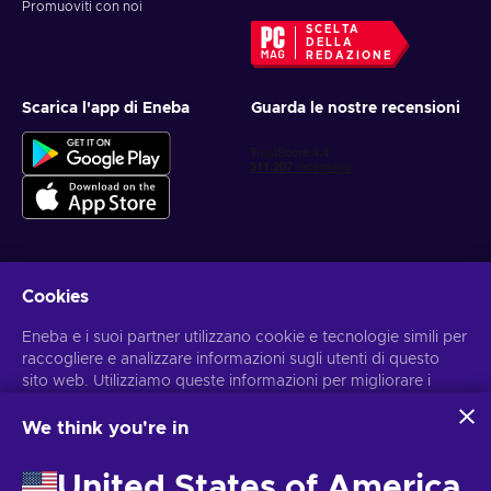
Promuoviti con noi
SCELTA
DELLA
REDAZIONE
Scarica l'app di Eneba
Guarda le nostre recensioni
Cookies
Ottieni offerte di gioco personalizzate
Eneba e i suoi partner utilizzano cookie e tecnologie simili per
Iscriviti
raccogliere e analizzare informazioni sugli utenti di questo
sito web. Utilizziamo queste informazioni per migliorare i
Puoi annullare l'iscrizione in qualsiasi momento. Visita
l'informativa
sulla Privacy
per maggiori informazioni
contenuti, la pubblicità e altri servizi offerti sul sito. I tuoi dati
personali potrebbero anche essere usati per personalizzare
We think you're in
gli annunci pubblicitari.
Italiano
USD
Cliccando su “Accetta tutto”, acconsenti all'uso di queste
United States of America