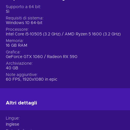
guerriero, sei destinato a essere la più grande macchina per
uccidere delle creature della notte. Aggiorna le tue armi per
Supporto a 64 bit
Sì
eseguire uccisioni migliori mentre attraversi le vecchie terre
Requisiti di sistema
ispirate ai racconti americani. In effetti, puoi creare il tuo stile
Windows 10 64-bit
di combattimento personale per combattere le orde di
Processore
vampiri, quindi la sperimentazione è più che benvenuta.
Intel Core i5-10505 (3.2 GHz) / AMD Ryzen 5 1600 (3.2 GHz)
Compra Evil West e non aspettare più per esperienze
Memoria
indimenticabili!
16 GB RAM
Grafica
GeForce GTX 1060 / Radeon RX 590
Archiviazione
40 GB
Note aggiuntive
60 FPS, 1920x1080 in epic
Altri dettagli
Lingue
Inglese