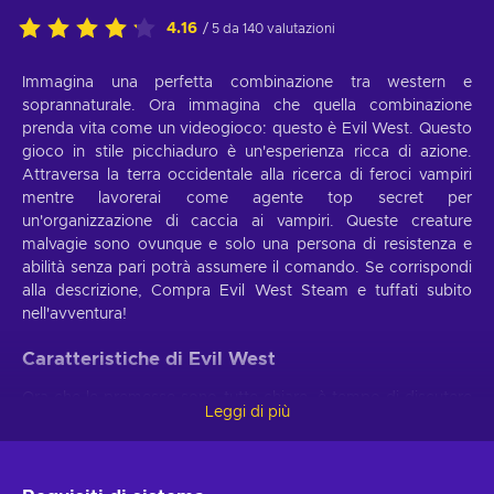
4.16
/ 5 da 140 valutazioni
Immagina una perfetta combinazione tra western e
soprannaturale. Ora immagina che quella combinazione
prenda vita come un videogioco: questo è Evil West. Questo
gioco in stile picchiaduro è un'esperienza ricca di azione.
Attraversa la terra occidentale alla ricerca di feroci vampiri
mentre lavorerai come agente top secret per
un'organizzazione di caccia ai vampiri. Queste creature
malvagie sono ovunque e solo una persona di resistenza e
abilità senza pari potrà assumere il comando. Se corrispondi
alla descrizione, Compra Evil West Steam e tuffati subito
nell'avventura!
Caratteristiche di Evil West
Ora che le premesse sono tutte chiare, è tempo di discutere
Leggi di più
quali meccaniche ci si può aspettare in Evil West. Ecco le
principali caratteristiche di gioco:
Viaggio in solitaria.
Vivi la frontiera americana mentre