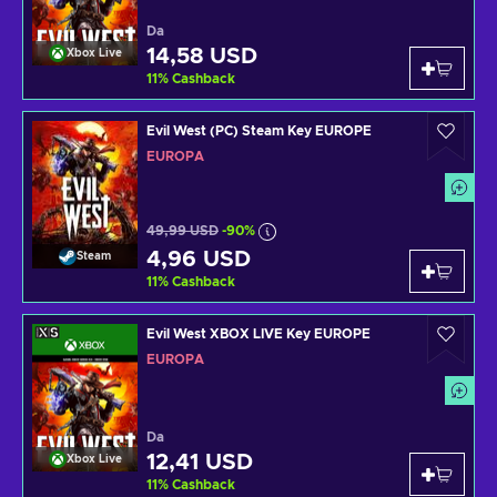
Da
14,58 USD
Xbox Live
11
%
Cashback
Evil West (PC) Steam Key EUROPE
EUROPA
49,99 USD
-90%
4,96 USD
Steam
11
%
Cashback
Evil West XBOX LIVE Key EUROPE
EUROPA
Da
12,41 USD
Xbox Live
11
%
Cashback