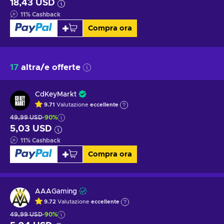
18,43 USD
11
%
Cashback
Compra ora
17
altra/e offerte
CdKeyMarkt
9.71
Valutazione
eccellente
49,99 USD
-90%
5,03 USD
11
%
Cashback
Compra ora
AAAGaming
9.72
Valutazione
eccellente
49,99 USD
-90%