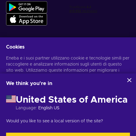
Cookies
Ottieni offerte di gioco personalizzate
Eneba e i suoi partner utilizzano cookie e tecnologie simili per
Iscriviti
raccogliere e analizzare informazioni sugli utenti di questo
sito web. Utilizziamo queste informazioni per migliorare i
Puoi annullare l'iscrizione in qualsiasi momento. Visita
l'informativa
sulla Privacy
per maggiori informazioni
contenuti, la pubblicità e altri servizi offerti sul sito. I tuoi dati
personali potrebbero anche essere usati per personalizzare
We think you're in
gli annunci pubblicitari.
Italiano
USD
Cliccando su “Accetta tutto”, acconsenti all'uso di queste
United States of America
tecnologie da parte di Eneba e dei suoi partner. Puoi
modificare il tuo consenso cliccando su “Personalizza”.
Language
:
English US
Per ulteriori informazioni sulle modalità di utilizzo dei tuoi dati
da parte di Google, consulta
Sicurezza e privacy di Google
Copyright © 2026 Eneba. Tutti i diritti sono riservati.
JSC ‘’Helis play’’,
Would you like to see a local version of the site?
Business
.
via Gyneju 4333, Vilnius, Repubblica della Lituania
Termini e
condizioni
,
Informativa sulla Privacy
,
Preferenze sui cookies
.