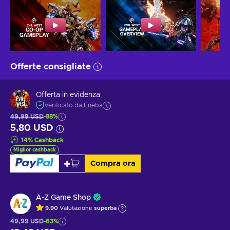
Offerte consigliate
Offerta in evidenza
Verificato da Eneba
49,99 USD
-88%
5,80 USD
14
%
Cashback
Miglior cashback
Compra ora
A-Z Game Shop
9.90
Valutazione
superba
49,99 USD
-63%