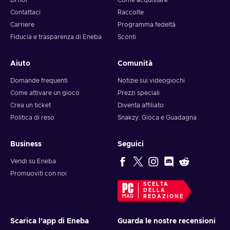
Di noi
Come acquistare
Contattaci
Raccolte
Carriere
Programma fedeltà
Fiducia e trasparenza di Eneba
Sconti
Aiuto
Comunità
Domande frequenti
Notizie sui videogiochi
Come attivare un gioco
Prezzi speciali
Crea un ticket
Diventa affiliato
Politica di reso
Snakzy: Gioca e Guadagna
Business
Seguici
Vendi su Eneba
Promuoviti con noi
SCELTA
DELLA
REDAZIONE
Scarica l'app di Eneba
Guarda le nostre recensioni