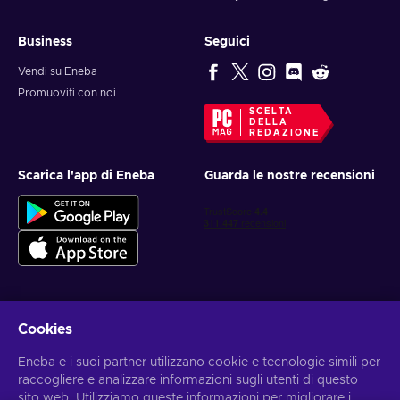
Business
Seguici
Vendi su Eneba
Promuoviti con noi
SCELTA
DELLA
REDAZIONE
Scarica l'app di Eneba
Guarda le nostre recensioni
Cookies
Ottieni offerte di gioco personalizzate
Eneba e i suoi partner utilizzano cookie e tecnologie simili per
Iscriviti
raccogliere e analizzare informazioni sugli utenti di questo
sito web. Utilizziamo queste informazioni per migliorare i
Puoi annullare l'iscrizione in qualsiasi momento. Visita
l'informativa