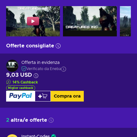
Offerte consigliate
Offerta in evidenza
Verificato da Eneba
9,03 USD
14
%
Cashback
Miglior cashback
Compra ora
2
altra/e offerte
Instant-Codes