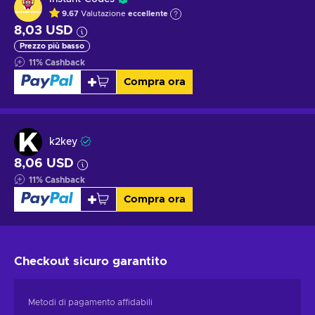
9.67
Valutazione
eccellente
8,03 USD
Prezzo più basso
11
%
Cashback
Compra ora
k2key
8,06 USD
11
%
Cashback
Compra ora
Checkout sicuro
garantito
Metodi di pagamento affidabili