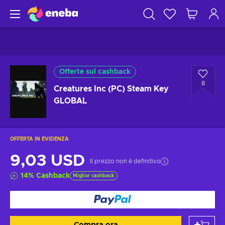
Offerte sul cashback
8
Creatures Inc (PC) Steam Key
GLOBAL
OFFERTA IN EVIDENZA
9,03 USD
Il prezzo non è definitivo
14
%
Cashback
Miglior cashback
Compra ora