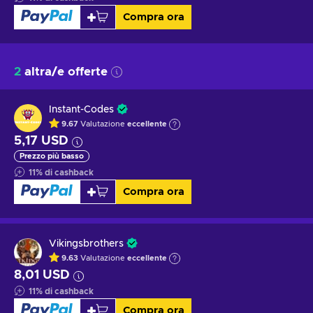
Compra ora
2
altra/e offerte
Instant-Codes
9.67
Valutazione
eccellente
5,17 USD
Prezzo più basso
11
%
di cashback
Compra ora
Vikingsbrothers
9.63
Valutazione
eccellente
8,01 USD
11
%
di cashback
Compra ora