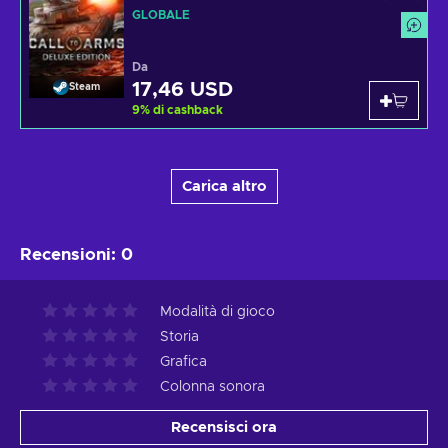
GLOBALE
Da
17,46 USD
Steam
9
%
di cashback
Carica altro
Recensioni
:
0
Modalità di gioco
Storia
Grafica
Colonna sonora
Recensisci ora