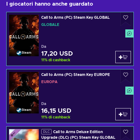
I giocatori hanno anche guardato
Call to Arms (PC) Steam Key GLOBAL
GLOBALE
Da
17,20 USD
Steam
11
%
di cashback
Call to Arms (PC) Steam Key EUROPE
EUROPA
Da
16,15 USD
Steam
11
%
di cashback
Call to Arms Deluxe Edition
DLC
Upgrade (DLC) (PC) Steam Key GLOBAL