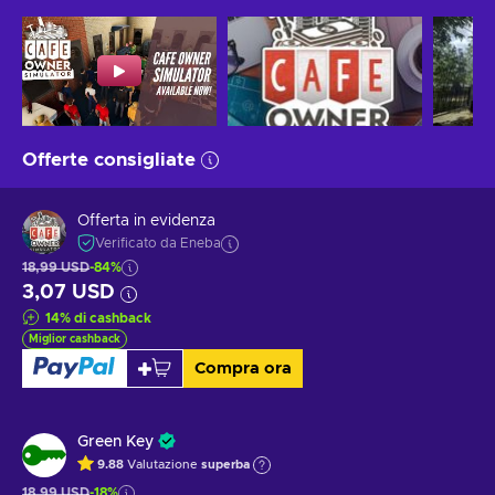
Offerte consigliate
Offerta in evidenza
Verificato da Eneba
18,99 USD
-84%
3,07 USD
14
%
di cashback
Miglior cashback
Compra ora
Green Key
9.88
Valutazione
superba
18,99 USD
-18%