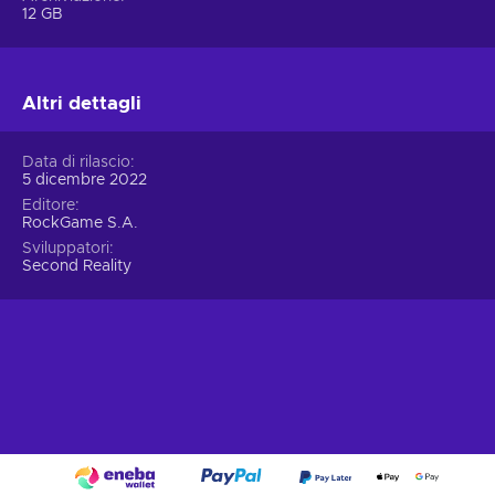
12 GB
le età;
Divertente – Questo gioco è stato progettato
intenzionalmente per far ridere i giocatori;
Gestione – I giocatori dovranno gestire con attenzione
Altri dettagli
ogni aspetto della loro attività o fazione;
Grafica realistica – Il mondo di gioco è presentato con
Data di rilascio
una grafica straordinariamente realistica per una full
5 dicembre 2022
immersion;
Editore
RockGame S.A.
Rilassante – potrai rilassarti dopo una lunga giornata
Sviluppatori
svolgendo attività nel gioco;
Second Reality
Giocatore singolo – I giocatori potranno giocare alla
storia della campagna in solitario;
Cafe Owner Simulator prezzo basso.