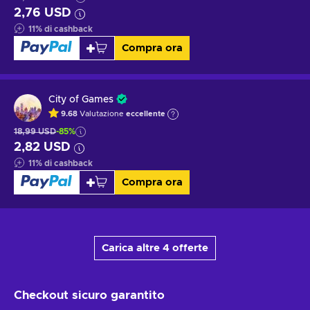
2,76 USD
11
%
di cashback
Compra ora
City of Games
9.68
Valutazione
eccellente
18,99 USD
-85%
2,82 USD
11
%
di cashback
Compra ora
Carica altre 4 offerte
Checkout sicuro
garantito