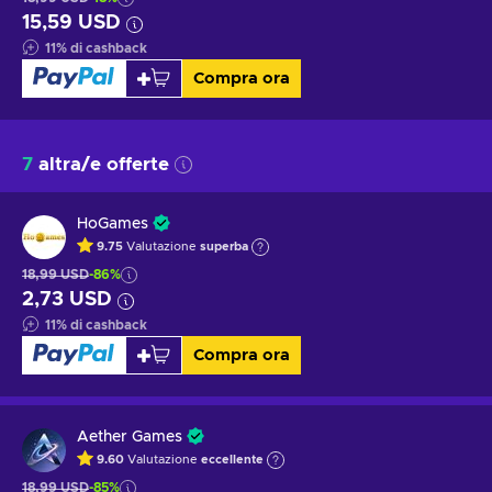
15,59 USD
11
%
di cashback
Compra ora
7
altra/e offerte
HoGames
9.75
Valutazione
superba
18,99 USD
-86%
2,73 USD
11
%
di cashback
Compra ora
Aether Games
9.60
Valutazione
eccellente
18,99 USD
-85%