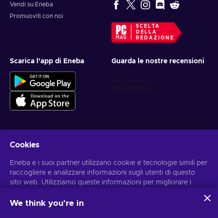
Vendi su Eneba
Promuoviti con noi
SCELTA
DELLA
REDAZIONE
Scarica l'app di Eneba
Guarda le nostre recensioni
Cookies
Ottieni offerte di gioco personalizzate
Eneba e i suoi partner utilizzano cookie e tecnologie simili per
Iscriviti
raccogliere e analizzare informazioni sugli utenti di questo
sito web. Utilizziamo queste informazioni per migliorare i
Puoi annullare l'iscrizione in qualsiasi momento. Visita
l'informativa
sulla Privacy
per maggiori informazioni.
contenuti, la pubblicità e altri servizi offerti sul sito. I tuoi dati
personali potrebbero anche essere usati per personalizzare
We think you're in
gli annunci pubblicitari.