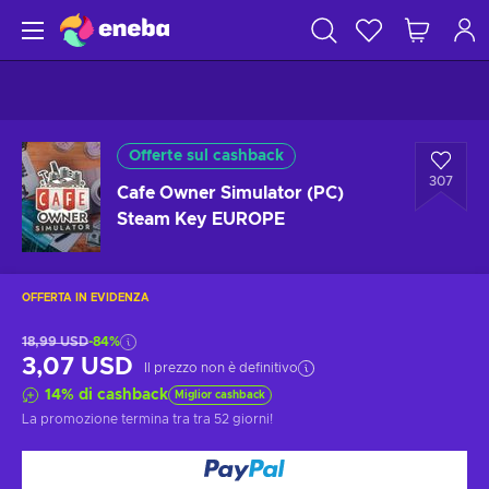
Offerte sul cashback
307
Cafe Owner Simulator (PC)
Steam Key EUROPE
OFFERTA IN EVIDENZA
18,99 USD
-84%
3,07 USD
Il prezzo non è definitivo
14
%
di cashback
Miglior cashback
La promozione termina tra
tra 52 giorni
!