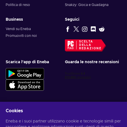
Politica di reso
Snakzy: Gioca e Guadagna
Business
Seguici
Vendi su Eneba
Promuoviti con noi
SCELTA
DELLA
REDAZIONE
Scarica l'app di Eneba
Guarda le nostre recensioni
Cookies
Ottieni offerte di gioco personalizzate
Eneba e i suoi partner utilizzano cookie e tecnologie simili per
Iscriviti